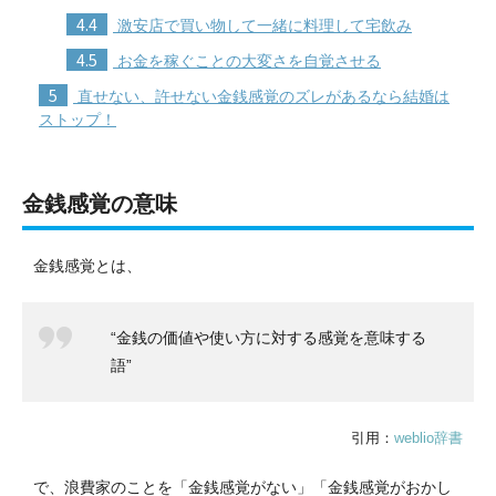
4.4
激安店で買い物して一緒に料理して宅飲み
4.5
お金を稼ぐことの大変さを自覚させる
5
直せない、許せない金銭感覚のズレがあるなら結婚は
ストップ！
金銭感覚の意味
金銭感覚とは、
“金銭の価値や使い方に対する感覚を意味する
語”
引用：
weblio辞書
で、浪費家のことを「金銭感覚がない」「金銭感覚がおかし