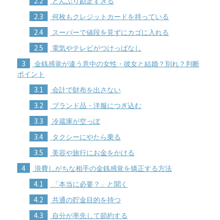
2.2
どんぶり勘定すぎる
2.3
何枚もクレジットカードを持っている
2.4
スーパーで値段を見ずにカゴに入れる
2.5
電気やテレビがつけっぱなし
3
金銭感覚が違う意中の女性・彼女と結婚？別れ？判断
ポイント
3.1
会計で財布を出さない
3.2
ブランド品・洋服につぎ込む
3.3
冷蔵庫が空っぽ
3.4
タクシーにやたら乗る
3.5
美容や旅行にお金をかける
4
浪費しがちな相手の金銭感覚を矯正する方法
4.1
「本当に必要？」と聞く
4.2
共通の貯金目的を持つ
4.3
自分が率先して節約する