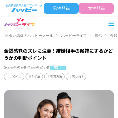
男性登録
女性登録
出会い恋愛のハッピーメール
ハッピーライフ
婚活
金銭
金銭感覚のズレに注意！結婚相手の候補にするかど
うかの判断ポイント
婚活
2020年9月30日
2026年1月23日
ノウハウ
対処法
改善方法
男女向け