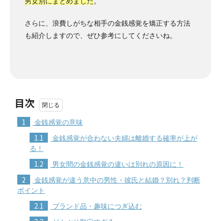
男女別にまとめました
。
さらに、浪費しがちな相手の金銭感覚を矯正する方法
も紹介しますので、ぜひ参考にしてくださいね。
目次
1
金銭感覚の意味
1.1
金銭感覚が合わない夫婦は離婚する確率が上が
る！
1.2
男女間の金銭感覚の違いは別れの原因に！
2
金銭感覚が違う意中の男性・彼氏と結婚？別れ？判断
ポイント
2.1
ブランド品・趣味につぎ込む