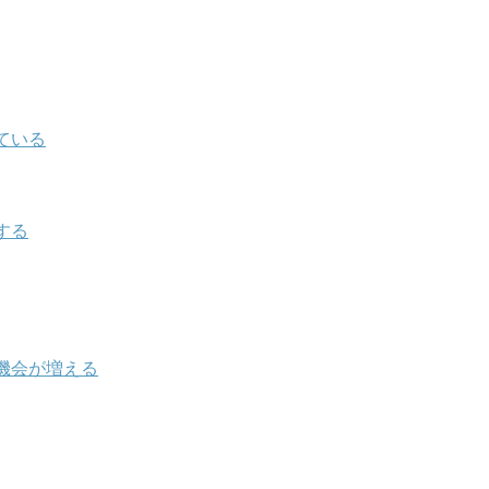
ている
する
機会が増える