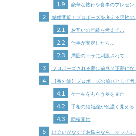
1.9
豪華な旅行や食事のプレゼン
2
結婚間近！プロポーズを考える男性の
2.1
お互いの年齢を考えて…
2.2
仕事が安定したら…
2.3
周囲の幸せに刺激されて…
3
プロポーズされる夢は前兆？正夢にな
4
【番外編】プロポーズの前兆として考
4.1
ケーキをもらう夢を見た
4.2
手相の結婚線が色濃く見える
4.3
同棲開始
5
出会いがなくてお悩みなら、マッチン