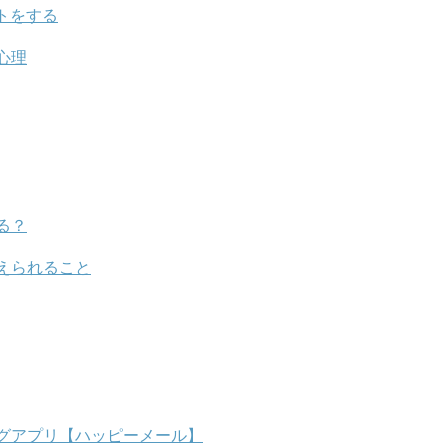
トをする
心理
る？
えられること
グアプリ【ハッピーメール】