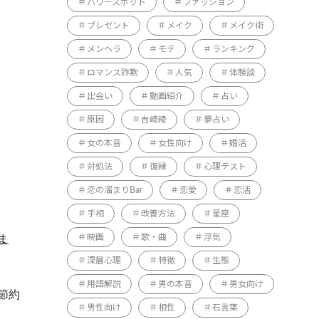
パワースポット
ファッション
プレゼント
メイク
メイク術
メンヘラ
モテ
ランキング
ロマンス詐欺
人気
体験談
出会い
動画紹介
占い
原因
吉崎綾
夢占い
女の本音
女性向け
婚活
対処法
復縁
心理テスト
恋の溜まりBar
恋愛
恋活
手相
改善方法
星座
ま
映画
歌・曲
浮気
深層心理
特徴
生態
用語解説
男の本音
男女向け
節約
男性向け
相性
石言葉