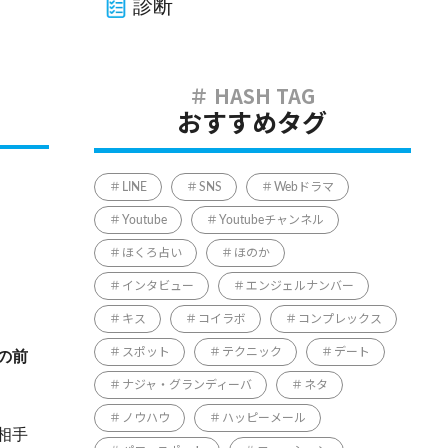
診断
おすすめタグ
LINE
SNS
Webドラマ
Youtube
Youtubeチャンネル
ほくろ占い
ほのか
インタビュー
エンジェルナンバー
キス
コイラボ
コンプレックス
スポット
テクニック
デート
の前
ナジャ・グランディーバ
ネタ
ノウハウ
ハッピーメール
相手