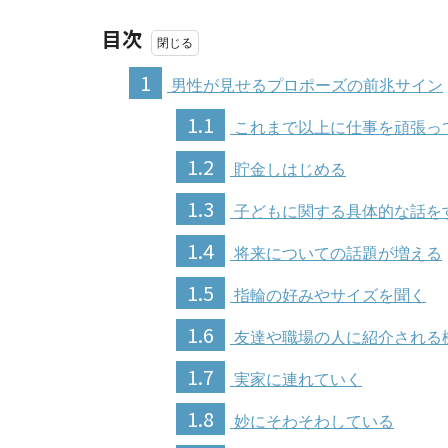
目次
1
男性が見せるプロポーズの前兆サイン
1.1
これまで以上に仕事を頑張っ
1.2
貯金しはじめる
1.3
子どもに関する具体的な話を
1.4
将来についての話題が増える
1.5
指輪の好みやサイズを聞く
1.6
友達や職場の人に紹介される
1.7
実家に連れていく
1.8
妙にそわそわしている