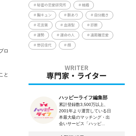
秘密の恋愛研究所
結婚
胸キュン
脈あり
自分磨き
花言葉
血液型
診断
運勢
運命の人
遠距離恋愛
野呂佳代
顔
プロ
こと
専門家・ライター
ハッピーライフ編集部
累計登録数3,500万以上、
2001年より運営している日
本最大級のマッチング・出
会いサービス「ハッピ...