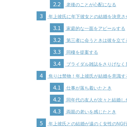
2.2
老後のことが心配になる
3
年上彼氏に年下彼女との結婚を決意さ
3.1
家庭的な一面をアピールする
3.2
第三者に会うときは彼を立て
3.3
同棲を提案する
3.4
ブライダル雑誌をさりげなく
4
焦りは禁物！年上彼氏が結婚を意識す
4.1
仕事が落ち着いたとき
4.2
同年代の友人が次々と結婚し
4.3
両親の老いを感じたとき
5
年上彼氏との結婚が遠のく女性のNG