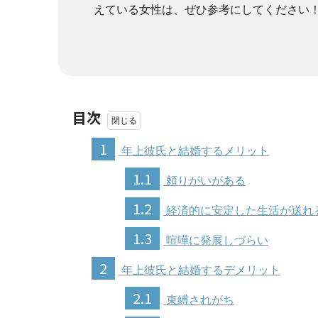
えている女性は、ぜひ参考にしてください
目次
1
年上彼氏と結婚するメリット
1.1
頼りがいがある
1.2
経済的に安定した生活が送れ
1.3
喧嘩に発展しづらい
2
年上彼氏と結婚するデメリット
2.1
束縛されがち