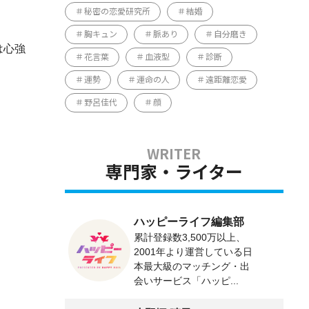
秘密の恋愛研究所
結婚
胸キュン
脈あり
自分磨き
は心強
花言葉
血液型
診断
運勢
運命の人
遠距離恋愛
野呂佳代
顔
専門家・ライター
ハッピーライフ編集部
累計登録数3,500万以上、
2001年より運営している日
本最大級のマッチング・出
会いサービス「ハッピ...