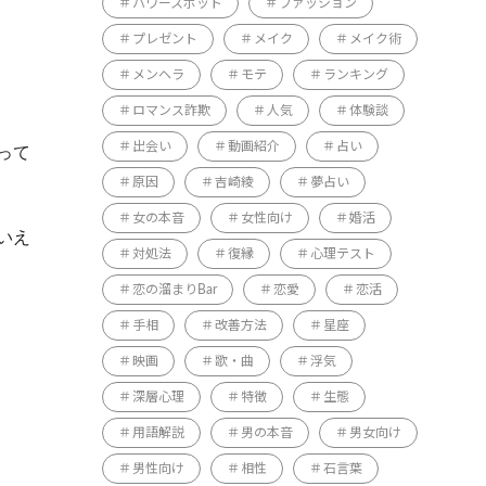
パワースポット
ファッション
プレゼント
メイク
メイク術
メンヘラ
モテ
ランキング
ロマンス詐欺
人気
体験談
出会い
動画紹介
占い
って
原因
吉崎綾
夢占い
女の本音
女性向け
婚活
いえ
対処法
復縁
心理テスト
恋の溜まりBar
恋愛
恋活
手相
改善方法
星座
映画
歌・曲
浮気
深層心理
特徴
生態
用語解説
男の本音
男女向け
男性向け
相性
石言葉