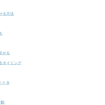
せる方法
る
見せる
るタイミング
たとき
行動