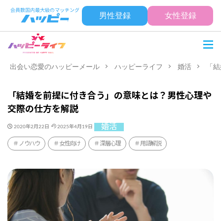
男性登録
女性登録
出会い恋愛のハッピーメール
ハッピーライフ
婚活
「結
「結婚を前提に付き合う」の意味とは？男性心理や
交際の仕方を解説
婚活
2020年2月22日
2025年4月19日
ノウハウ
女性向け
深層心理
用語解説