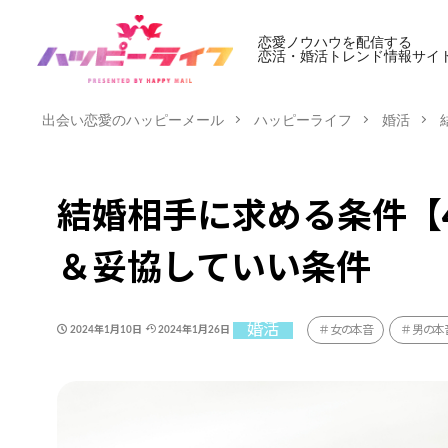
恋愛ノウハウを配信する
恋活・婚活トレンド情報サイ
出会い恋愛のハッピーメール
ハッピーライフ
婚活
結婚相手に求める条件【
＆妥協していい条件
婚活
女の本音
男の本
2024年1月10日
2024年1月26日