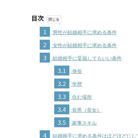
目次
1
男性が結婚相手に求める条件
2
女性が結婚相手に求める条件
3
結婚相手に妥協してもいい条件
3.1
身長
3.2
学歴
3.3
住む場所
3.4
長男（長女）
3.5
家事スキル
4
結婚相手に求める条件はほどほどにし