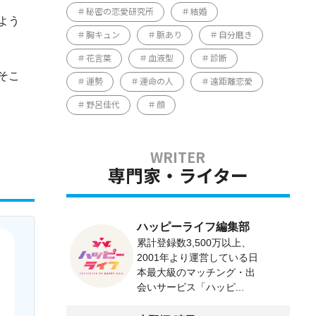
秘密の恋愛研究所
結婚
よう
胸キュン
脈あり
自分磨き
花言葉
血液型
診断
そこ
運勢
運命の人
遠距離恋愛
野呂佳代
顔
専門家・ライター
ハッピーライフ編集部
累計登録数3,500万以上、
2001年より運営している日
本最大級のマッチング・出
会いサービス「ハッピ...