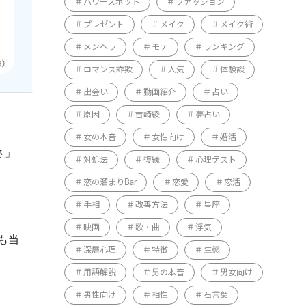
パワースポット
ファッション
プレゼント
メイク
メイク術
メンヘラ
モテ
ランキング
ロマンス詐欺
人気
体験談
出会い
動画紹介
占い
原因
吉崎綾
夢占い
女の本音
女性向け
婚活
さ」
対処法
復縁
心理テスト
恋の溜まりBar
恋愛
恋活
手相
改善方法
星座
映画
歌・曲
浮気
も当
深層心理
特徴
生態
用語解説
男の本音
男女向け
男性向け
相性
石言葉