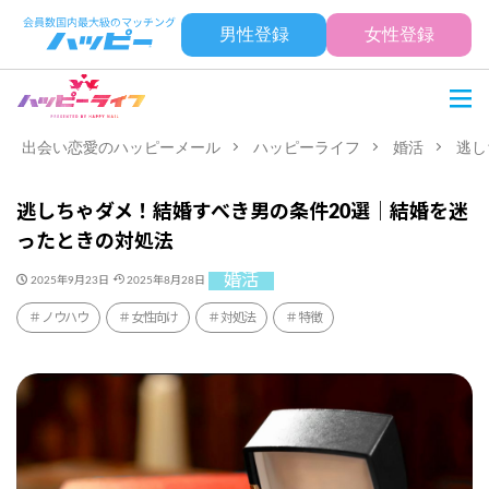
男性登録
女性登録
出会い恋愛のハッピーメール
ハッピーライフ
婚活
逃し
逃しちゃダメ！結婚すべき男の条件20選｜結婚を迷
ったときの対処法
婚活
2025年9月23日
2025年8月28日
ノウハウ
女性向け
対処法
特徴