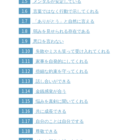
1.5
メンタルが安定している
1.6
言葉ではなく行動で示してくれる
1.7
「ありがとう」と自然に言える
1.8
弱みを見せられる存在である
1.9
悪口を言わない
1.10
失敗やミスも笑って受け入れてくれる
1.11
家事を自発的にしてくれる
1.12
些細な約束を守ってくれる
1.13
話し合いができる
1.14
金銭感覚が合う
1.15
悩みを真剣に聞いてくれる
1.16
共に成長できる
1.17
自分のことは自分でする
1.18
尊敬できる