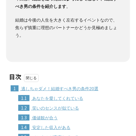
べき男の条件を紹介します
。
結婚は今後の人生を大きく左右するイベントなので、
焦らず慎重に理想のパートナーかどうか見極めましょ
う。
目次
1
逃しちゃダメ！結婚すべき男の条件20選
1.1
あなたを愛してくれている
1.2
笑いのセンスが似ている
1.3
価値観が合う
1.4
安定した収入がある