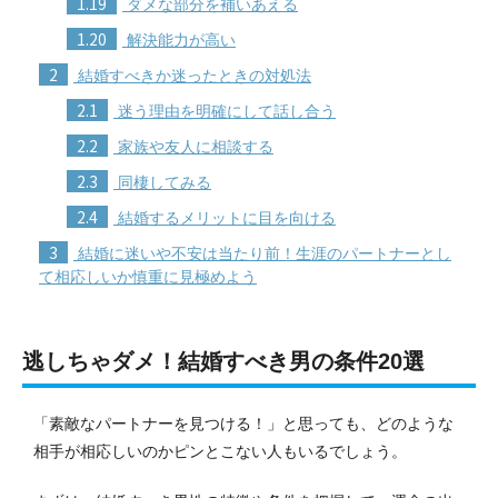
1.19
ダメな部分を補いあえる
1.20
解決能力が高い
2
結婚すべきか迷ったときの対処法
2.1
迷う理由を明確にして話し合う
2.2
家族や友人に相談する
2.3
同棲してみる
2.4
結婚するメリットに目を向ける
3
結婚に迷いや不安は当たり前！生涯のパートナーとし
て相応しいか慎重に見極めよう
逃しちゃダメ！結婚すべき男の条件20選
「素敵なパートナーを見つける！」と思っても、どのような
相手が相応しいのかピンとこない人もいるでしょう。