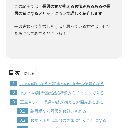
この記事では、
長男の嫁が抱えるお悩みあるあるや長
男の嫁になるメリットについて詳しく紹介します
。
長男夫婦って苦労しそう…と思っている女性は、ぜひ
参考にしてみてくださいね！
目次
1
長男の嫁になると家族との付き合いが濃くなる
2
長男への期待値は冠婚葬祭からチェックできる
3
正直キツイ！長男の嫁が抱えるお悩みあるある
3.1
義両親から同居をお願いされる
3.2
お盆・正月は旦那の実家に行くことになる