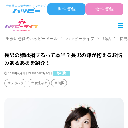
男性登録
女性登録
出会い恋愛のハッピーメール
ハッピーライフ
婚活
長男
長男の嫁は損するって本当？長男の嫁が抱えるお悩
みあるあるを紹介！
婚活
2020年4月9日
2025年2月20日
ノウハウ
女性向け
特徴