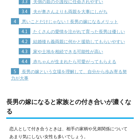
3.3
夫側の親の介護役に任命されやすい
3.4
夫が奥さんよりも両親を大事にしがち
4
悪いことだけじゃない！長男の嫁になるメリット
4.1
たくさんの愛情を注がれて育った長男は優しい
4.2
結婚後も義両親に何かと援助してもらいやすい
4.3
家や土地を相続できる可能性が高い
4.4
赤ちゃんが生まれたら可愛がってもらえる
5
長男の嫁という立場を理解して、自分から歩み寄る努
力が大事
長男の嫁になると家族との付き合いが濃くな
る
恋人として付き合うときは、相手の家柄や兄弟関係について
あまり気にしない女性も多いでしょう。