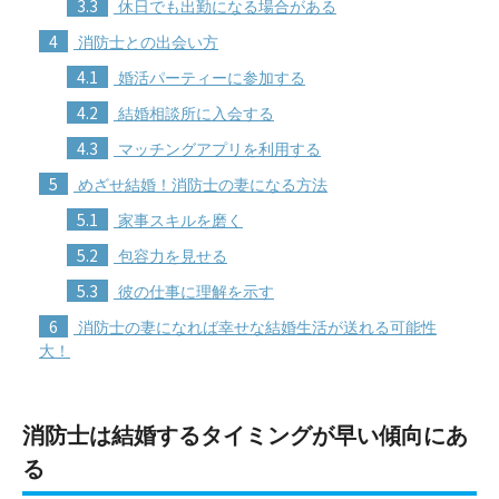
3.3
休日でも出勤になる場合がある
4
消防士との出会い方
4.1
婚活パーティーに参加する
4.2
結婚相談所に入会する
4.3
マッチングアプリを利用する
5
めざせ結婚！消防士の妻になる方法
5.1
家事スキルを磨く
5.2
包容力を見せる
5.3
彼の仕事に理解を示す
6
消防士の妻になれば幸せな結婚生活が送れる可能性
大！
消防士は結婚するタイミングが早い傾向にあ
る