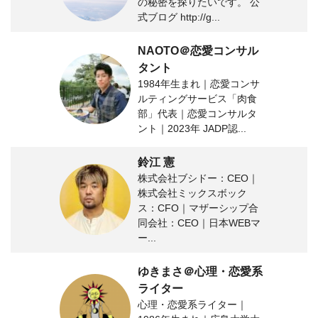
の秘密を探りたいです。 公
式ブログ http://g...
NAOTO＠恋愛コンサル
タント
1984年生まれ｜恋愛コンサ
ルティングサービス「肉食
部」代表｜恋愛コンサルタ
ント｜2023年 JADP認...
鈴江 憲
株式会社ブシドー：CEO｜
株式会社ミックスボック
ス：CFO｜マザーシップ合
同会社：CEO｜日本WEBマ
ー...
ゆきまさ＠心理・恋愛系
ライター
心理・恋愛系ライター｜