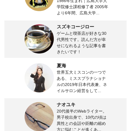
1986年生まれ｜広島大学大
学院修士課程修了者 2005年
より6年間、広島大学...
スズキコージロー
ゲームと喫茶店が好きな30
代男性です。読んだ方が幸
せになれるような記事を書
きたいです！
夏海
世界五大ミスコンの一つで
ある、ミススプラナショナ
ルの2019年日本代表兼、ネ
イルサロン経営をして...
ナオユキ
20代後半のWebライター。
男子校出身で、10代の頃は
異性との会話や距離の縮め
方に悩むことが多くあ...