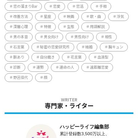
恋の溜まりBar
恋愛
恋活
手相
改善方法
星座
映画
歌・曲
浮気
深層心理
特徴
生態
用語解説
男の本音
男女向け
男性向け
相性
石言葉
秘密の恋愛研究所
結婚
胸キュン
脈あり
自分磨き
花言葉
血液型
診断
運勢
運命の人
遠距離恋愛
野呂佳代
顔
専門家・ライター
ハッピーライフ編集部
累計登録数3,500万以上、