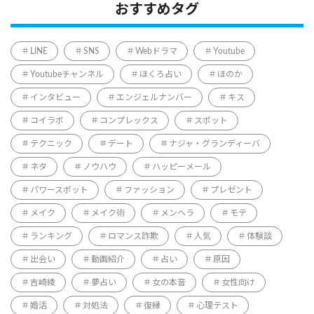
おすすめタグ
LINE
SNS
Webドラマ
Youtube
Youtubeチャンネル
ほくろ占い
ほのか
インタビュー
エンジェルナンバー
キス
コイラボ
コンプレックス
スポット
テクニック
デート
ナジャ・グランディーバ
ネタ
ノウハウ
ハッピーメール
パワースポット
ファッション
プレゼント
メイク
メイク術
メンヘラ
モテ
ランキング
ロマンス詐欺
人気
体験談
出会い
動画紹介
占い
原因
吉崎綾
夢占い
女の本音
女性向け
婚活
対処法
復縁
心理テスト