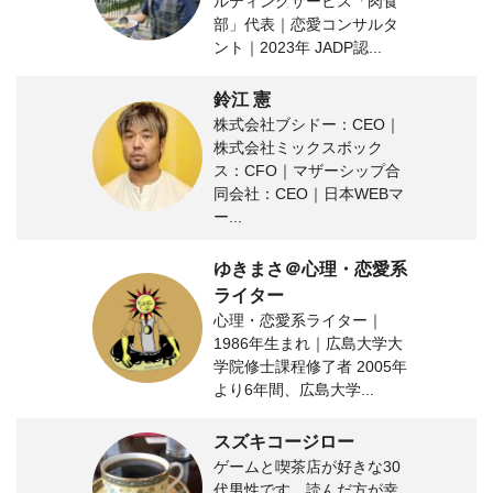
ルティングサービス「肉食
部」代表｜恋愛コンサルタ
ント｜2023年 JADP認...
鈴江 憲
株式会社ブシドー：CEO｜
株式会社ミックスボック
ス：CFO｜マザーシップ合
同会社：CEO｜日本WEBマ
ー...
ゆきまさ＠心理・恋愛系
ライター
心理・恋愛系ライター｜
1986年生まれ｜広島大学大
学院修士課程修了者 2005年
より6年間、広島大学...
スズキコージロー
ゲームと喫茶店が好きな30
代男性です。読んだ方が幸