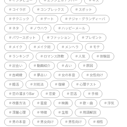
インタビュー
エンジェルナンバー
キス
コイラボ
コンプレックス
スポット
テクニック
デート
ナジャ・グランディーバ
ネタ
ノウハウ
ハッピーメール
パワースポット
ファッション
プレゼント
メイク
メイク術
メンヘラ
モテ
ランキング
ロマンス詐欺
人気
体験談
出会い
動画紹介
占い
原因
吉崎綾
夢占い
女の本音
女性向け
婚活
対処法
復縁
心理テスト
恋の溜まりBar
恋愛
恋活
手相
改善方法
星座
映画
歌・曲
浮気
深層心理
特徴
生態
用語解説
男の本音
男女向け
男性向け
相性