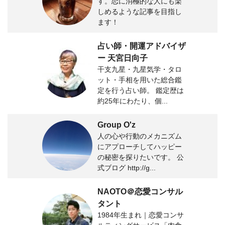
す。恋に消極的な人にも楽
しめるような記事を目指し
ます！
占い師・開運アドバイザ
ー 天宮日向子
干支九星・九星気学・タロ
ット・手相を用いた総合鑑
定を行う占い師。 鑑定歴は
約25年にわたり、個...
Group O'z
人の心や行動のメカニズム
にアプローチしてハッピー
の秘密を探りたいです。 公
式ブログ http://g...
NAOTO＠恋愛コンサル
タント
1984年生まれ｜恋愛コンサ