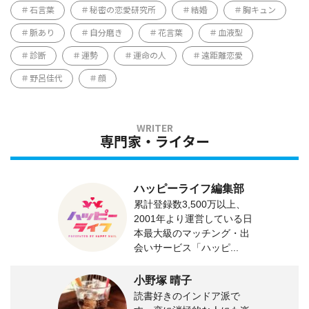
石言葉
秘密の恋愛研究所
結婚
胸キュン
脈あり
自分磨き
花言葉
血液型
診断
運勢
運命の人
遠距離恋愛
野呂佳代
顔
専門家・ライター
ハッピーライフ編集部
累計登録数3,500万以上、
2001年より運営している日
本最大級のマッチング・出
会いサービス「ハッピ...
小野塚 晴子
読書好きのインドア派で