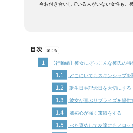
今お付き合いしている人がいない女性も、
目次
1
【行動編】彼女にぞっこんな彼氏の特
1.1
どこにいてもスキンシップを
1.2
誕生日や記念日を大切にする
1.3
彼女が喜ぶサプライズを提供
1.4
嫉妬心が強く束縛をする
1.5
べた褒めして友達にもノロケ