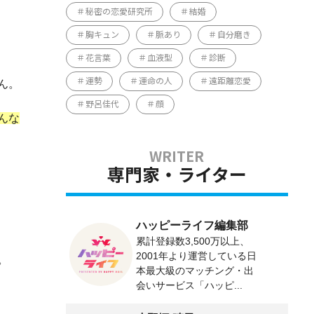
秘密の恋愛研究所
結婚
胸キュン
脈あり
自分磨き
花言葉
血液型
診断
運勢
運命の人
遠距離恋愛
ん。
野呂佳代
顔
んな
専門家・ライター
ハッピーライフ編集部
累計登録数3,500万以上、
2001年より運営している日
。
本最大級のマッチング・出
会いサービス「ハッピ...