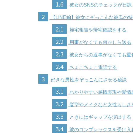
1.6
彼女のSNSのチェックが日課
2
【LINE編】彼女にぞっこんな彼氏の
2.1
帰宅報告や帰宅確認をする
2.2
用事がなくても何かしら送る
2.3
彼女からの返事がなくても重
2.4
ちょこちょこ電話する
3
好きな男性をぞっこんにさせる秘訣
3.1
わかりやすい感情表現や愛情
3.2
髪型やメイクなど女性らしさ
3.3
ときにはギャップを演出する
3.4
彼のコンプレックスを受け入