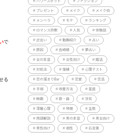
パワースポット
ファッション
プレゼント
メイク
メイク術
メンヘラ
モテ
ランキング
ロマンス詐欺
人気
体験談
出会い
動画紹介
占い
い
で
原因
吉崎綾
夢占い
女の本音
女性向け
婚活
対処法
復縁
心理テスト
せる
恋の溜まりBar
恋愛
恋活
手相
改善方法
星座
映画
歌・曲
浮気
深層心理
特徴
生態
用語解説
男の本音
男女向け
男性向け
相性
石言葉