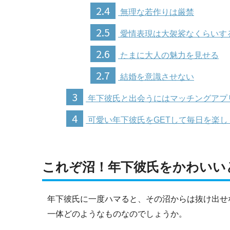
2.4
無理な若作りは厳禁
2.5
愛情表現は大袈裟なくらいす
2.6
たまに大人の魅力を見せる
2.7
結婚を意識させない
3
年下彼氏と出会うにはマッチングアプ
4
可愛い年下彼氏をGETして毎日を楽し
これぞ沼！年下彼氏をかわいい
年下彼氏に一度ハマると、その沼からは抜け出せ
一体どのようなものなのでしょうか。