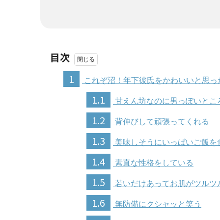
目次
1
これぞ沼！年下彼氏をかわいいと思っ
1.1
甘えん坊なのに男っぽいとこ
1.2
背伸びして頑張ってくれる
1.3
美味しそうにいっぱいご飯を
1.4
素直な性格をしている
1.5
若いだけあってお肌がツルツ
1.6
無防備にクシャッと笑う