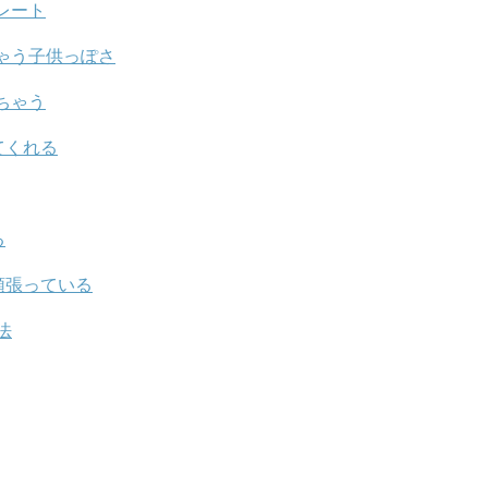
レート
ゃう子供っぽさ
ちゃう
てくれる
る
頑張っている
法