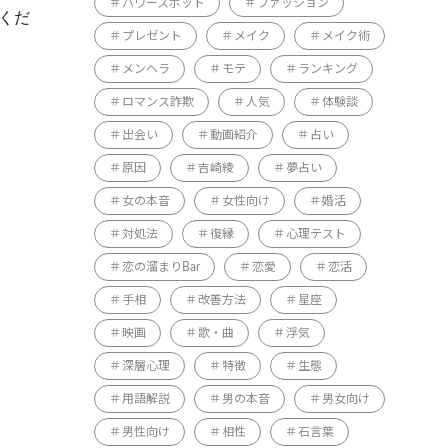
パワースポット
ファッション
くだ
プレゼント
メイク
メイク術
メンヘラ
モテ
ランキング
ロマンス詐欺
人気
体験談
出会い
動画紹介
占い
原因
吉崎綾
夢占い
女の本音
女性向け
婚活
対処法
復縁
心理テスト
恋の溜まりBar
恋愛
恋活
手相
改善方法
星座
映画
歌・曲
浮気
深層心理
特徴
生態
用語解説
男の本音
男女向け
男性向け
相性
石言葉