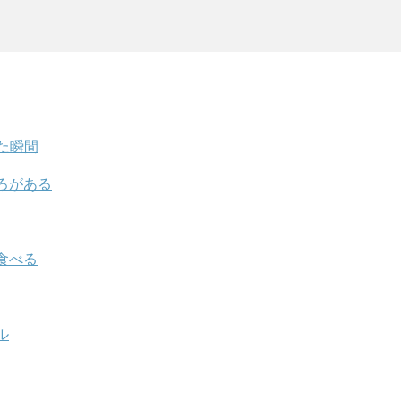
た瞬間
ろがある
食べる
ル