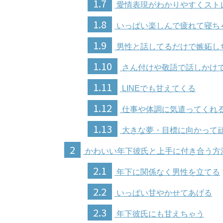
1.7
愛情表現がわかりやすくスト
1.8
いっぱい楽しんで疲れて寝ち
1.9
男性と話してるだけで嫉妬し
1.10
さん付けや敬語で話しかけ
1.11
LINEでも甘えてくる
1.12
仕事や体調に気遣ってくれ
1.13
大きな夢・目標に向かって
2
かわいい年下彼氏と上手に付き合う方
2.1
年下に関係なく男性を立てる
2.2
いっぱい甘やかせてあげる
2.3
年下彼氏にも甘えちゃう