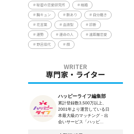
秘密の恋愛研究所
結婚
胸キュン
脈あり
自分磨き
花言葉
血液型
診断
運勢
運命の人
遠距離恋愛
野呂佳代
顔
専門家・ライター
ハッピーライフ編集部
累計登録数3,500万以上、
2001年より運営している日
本最大級のマッチング・出
会いサービス「ハッピ...