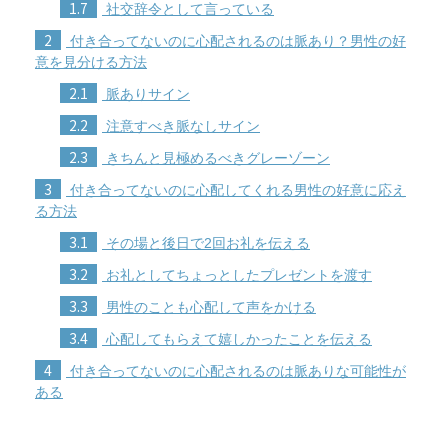
1.7
社交辞令として言っている
2
付き合ってないのに心配されるのは脈あり？男性の好
意を見分ける方法
2.1
脈ありサイン
2.2
注意すべき脈なしサイン
2.3
きちんと見極めるべきグレーゾーン
3
付き合ってないのに心配してくれる男性の好意に応え
る方法
3.1
その場と後日で2回お礼を伝える
3.2
お礼としてちょっとしたプレゼントを渡す
3.3
男性のことも心配して声をかける
3.4
心配してもらえて嬉しかったことを伝える
4
付き合ってないのに心配されるのは脈ありな可能性が
ある