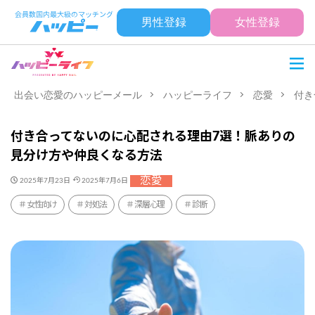
男性登録
女性登録
出会い恋愛のハッピーメール
ハッピーライフ
恋愛
付き
付き合ってないのに心配される理由7選！脈ありの
見分け方や仲良くなる方法
恋愛
2025年7月23日
2025年7月6日
女性向け
対処法
深層心理
診断