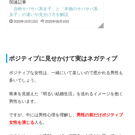
関連記事
「自称サバサバ系女子」と「本物のサバサバ系
女子」の違いや見分け方を解説
2020年10月13日
2025年06月10日
ポジティブに見せかけて実はネガティブ
ポジティブな女性は、一緒にいて楽しいので惹かれる男性も
多いでしょう。
将来を見据えた『明るい結婚生活』を送れるイメージを抱く
男性もいます。
ですが、中には男性心理を理解し、
男性の前だけポジティブ
女性を演じる
人も。