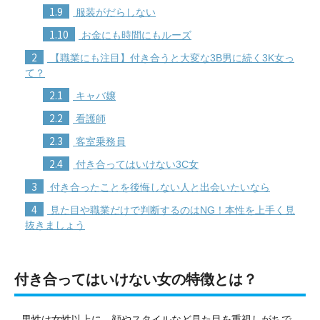
1.9
服装がだらしない
1.10
お金にも時間にもルーズ
2
【職業にも注目】付き合うと大変な3B男に続く3K女っ
て？
2.1
キャバ嬢
2.2
看護師
2.3
客室乗務員
2.4
付き合ってはいけない3C女
3
付き合ったことを後悔しない人と出会いたいなら
4
見た目や職業だけで判断するのはNG！本性を上手く見
抜きましょう
付き合ってはいけない女の特徴とは？
男性は女性以上に、顔やスタイルなど見た目を重視しがちで