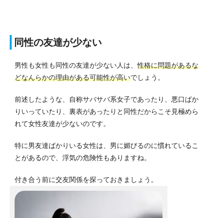
同性の友達が少ない
男性も女性も同性の友達が少ない人は、
性格に問題があるな
どなんらかの理由がある可能性が高い
でしょう。
前述したような、自称サバサバ系女子であったり、悪口ばか
りいっていたり、裏表があったりと同性だからこそ見極めら
れて女性友達が少ないのです。
特に男友達ばかりいる女性は、男に媚びるのに慣れているこ
とがあるので、浮気の危険性もありますね。
付き合う前に交友関係を探っておきましょう。