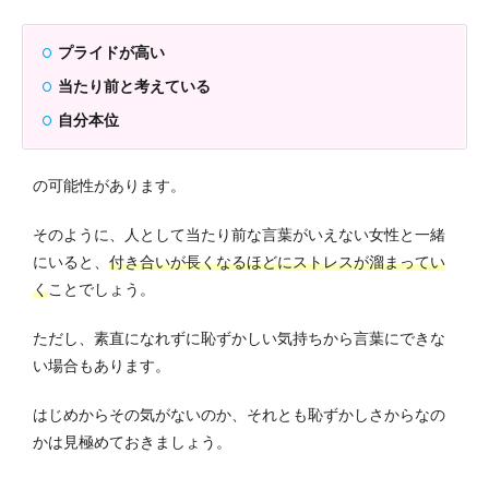
プライドが高い
当たり前と考えている
自分本位
の可能性があります。
そのように、人として当たり前な言葉がいえない女性と一緒
にいると、
付き合いが長くなるほどにストレスが溜まってい
く
ことでしょう。
ただし、素直になれずに恥ずかしい気持ちから言葉にできな
い場合もあります。
はじめからその気がないのか、それとも恥ずかしさからなの
かは見極めておきましょう。