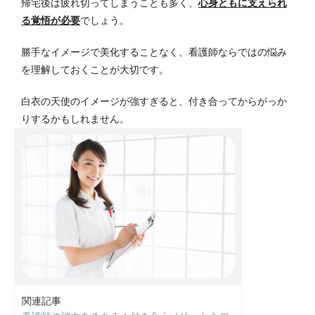
帰宅後は疲れ切ってしまうことも多く、
心身ともに支えられ
る覚悟が必要
でしょう。
勝手なイメージで美化することなく、看護師ならではの悩み
を理解しておくことが大切です。
白衣の天使のイメージが強すぎると、付き合ってからがっか
りするかもしれません。
関連記事