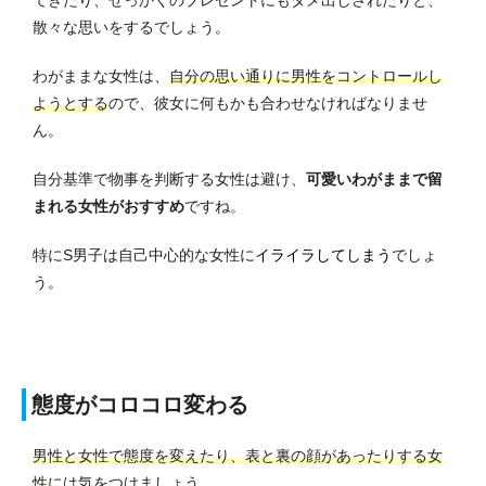
てきたり、せっかくのプレゼントにもダメ出しされたりと、
散々な思いをするでしょう。
わがままな女性は、
自分の思い通りに男性をコントロールし
ようとする
ので、彼女に何もかも合わせなければなりませ
ん。
自分基準で物事を判断する女性は避け、
可愛いわがままで留
まれる女性がおすすめ
ですね。
特にS男子は自己中心的な女性に
イライラしてしまう
でしょ
う。
態度がコロコロ変わる
男性と女性で態度を変えたり、表と裏の顔があったりする女
性
には気をつけましょう。