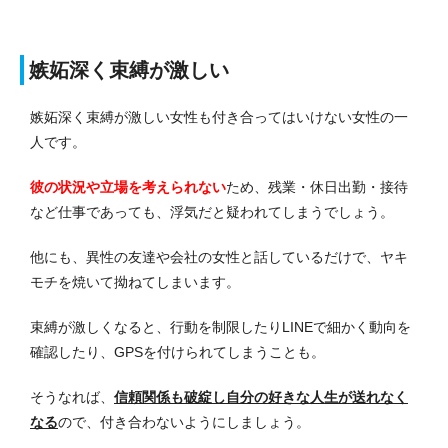
嫉妬深く束縛が激しい
嫉妬深く束縛が激しい女性も付き合ってはいけない女性の一
人です。
彼の状況や立場を考えられない
ため、残業・休日出勤・接待
など仕事であっても、浮気だと疑われてしまうでしょう。
他にも、異性の友達や会社の女性と話しているだけで、ヤキ
モチを焼いて拗ねてしまいます。
束縛が激しくなると、行動を制限したりLINEで細かく動向を
確認したり、GPSを付けられてしまうことも。
そうなれば、
信頼関係も破綻し自分の好きな人生が送れなく
なる
ので、付き合わないようにしましょう。