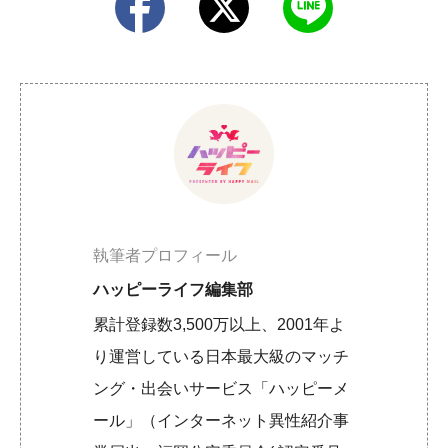
執筆者プロフィール
ハッピーライフ編集部
累計登録数3,500万以上、2001年よ
り運営している日本最大級のマッチ
ング・出会いサービス「ハッピーメ
ール」（インターネット異性紹介事