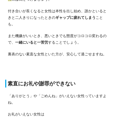
付き合いが長くなると女性は本性を出し始め、誰かといると
きと二人きりになったときの
ギャップに疲れてしまう
こと
も。
また機嫌がいいとき、悪いときでも態度がコロコロ変わるの
で、
一緒にいると一苦労
することでしょう。
裏表のない素直な女性といた方が、安心して過ごせますね。
素直にお礼や謝罪ができない
「ありがとう」や「ごめんね」がいえない女性っていますよ
ね。
お礼がいえない女性は