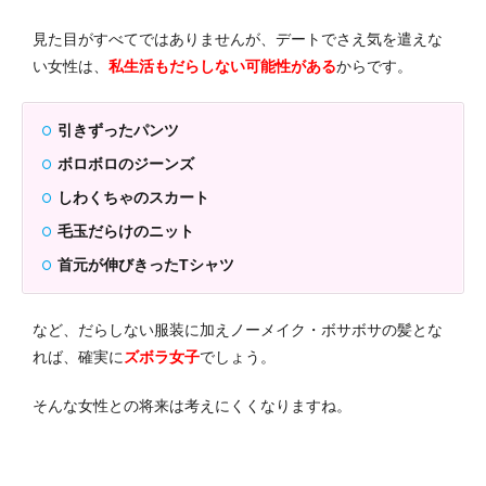
見た目がすべてではありませんが、デートでさえ気を遣えな
い女性は、
私生活もだらしない可能性がある
からです。
引きずったパンツ
ボロボロのジーンズ
しわくちゃのスカート
毛玉だらけのニット
首元が伸びきったTシャツ
など、だらしない服装に加えノーメイク・ボサボサの髪とな
れば、確実に
ズボラ女子
でしょう。
そんな女性との将来は考えにくくなりますね。