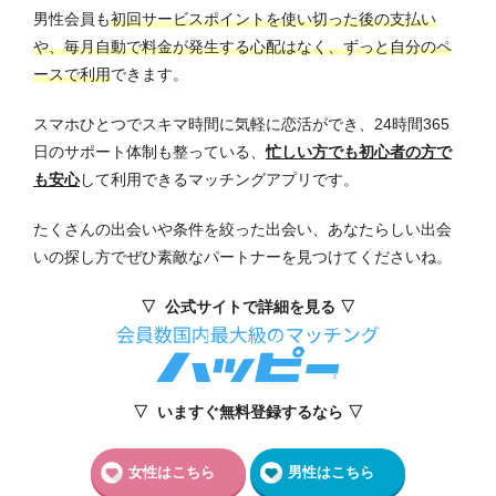
男性会員も
初回サービスポイントを使い切った後の支払い
や、毎月自動で料金が発生する心配はなく、ずっと自分のペ
ースで利用
できます。
スマホひとつでスキマ時間に気軽に恋活ができ、24時間365
日のサポート体制も整っている、
忙しい方でも初心者の方で
も安心
して利用できるマッチングアプリです。
たくさんの出会いや条件を絞った出会い、あなたらしい出会
いの探し方でぜひ素敵なパートナーを見つけてくださいね。
▽ 公式サイトで詳細を見る ▽
▽ いますぐ無料登録するなら ▽
女性はこちら
男性はこちら