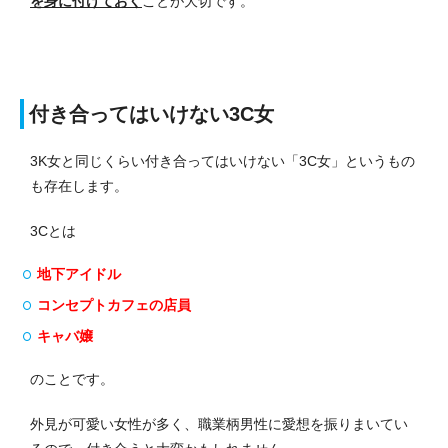
を身に付けておく
ことが大切です。
付き合ってはいけない3C女
3K女と同じくらい付き合ってはいけない「3C女」というもの
も存在します。
3Cとは
地下アイドル
コンセプトカフェの店員
キャバ嬢
のことです。
外見が可愛い女性が多く、職業柄男性に愛想を振りまいてい