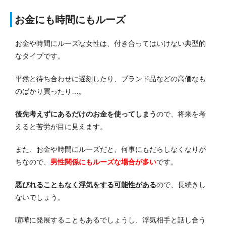
お金にも時間にもルーズ
お金や時間にルーズな女性は、付き合ってはいけない典型的
なタイプです。
平然と待ち合わせに遅刻したり、ブランド品などの高価なも
のばかり買ったり…。
後先考えずにあるだけのお金を使ってしまう
ので、将来を考
えると苦労が目に見えます。
また、お金や時間にルーズだと、何事にもだらしなくなりが
ちなので、
男性関係にもルーズな場合が多い
です。
悪びれることもなく浮気をする可能性がある
ので、長続きし
ないでしょう。
喧嘩に発展することもあるでしょうし、浮気相手と話し合う