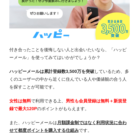
付き合ったことを後悔しない人と出会いたいなら、「ハッピ
ーメール」を使ってみてはいかがでしょうか？
ハッピーメールは累計登録数3,500万を突破
しているため、多
くのユーザーの中から近くに住んでいる人や価値観の合う人
を探すことが可能です。
女性は無料
で利用できる上、
男性も会員登録は無料＋新規登
録で最大120P
のポイントがもらえます。
また、ハッピーメールは
月額課金制ではなく利用状況に合わ
せて都度ポイントを購入する仕組み
です。