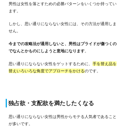
男性は女性を落とすための必勝パターンをいくつか持ってい
ます。
しかし、思い通りにならない女性には、その方法が通用しま
せん。
今までの攻略法が通用しないと、男性はプライドが傷つくの
でなんとかものにしようと意地になります
。
思い通りにならない女性をゲットするために、
手を替え品を
替えいろいろな角度でアプローチをかける
のです。
独占欲・支配欲を満たしたくなる
思い通りにならない女性は男性からモテる人気者であること
が多いです。