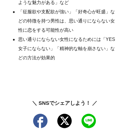
ような魅力がある」など
「征服欲や支配欲が強い」「好奇心が旺盛」な
どの特徴を持つ男性は、思い通りにならない女
性に恋をする可能性が高い
思い通りにならない女性になるためには「YES
女子にならない」「精神的な軸を崩さない」な
どの方法が効果的
＼ SNSでシェアしよう！ ／