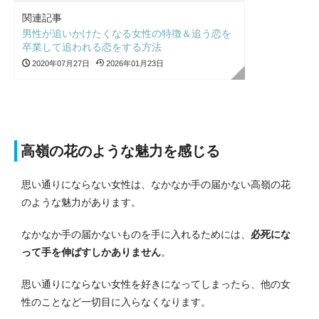
関連記事
男性が追いかけたくなる女性の特徴＆追う恋を
卒業して追われる恋をする方法
2020年07月27日
2026年01月23日
高嶺の花のような魅力を感じる
思い通りにならない女性は、なかなか手の届かない高嶺の花
のような魅力があります。
なかなか手の届かないものを手に入れるためには、
必死にな
って手を伸ばすしかありません
。
思い通りにならない女性を好きになってしまったら、他の女
性のことなど一切目に入らなくなります。