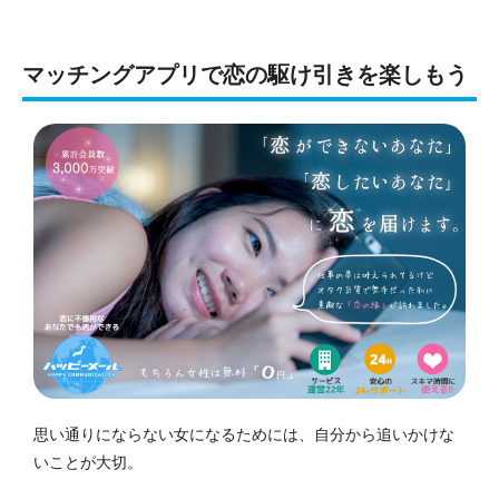
マッチングアプリで恋の駆け引きを楽しもう
思い通りにならない女になるためには、自分から追いかけな
いことが大切。