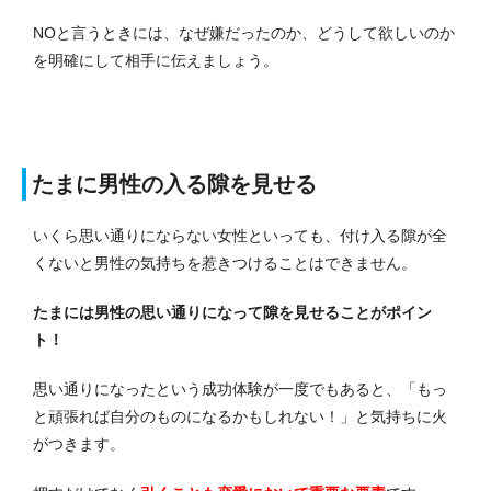
NOと言うときには、なぜ嫌だったのか、どうして欲しいのか
を明確にして相手に伝えましょう。
たまに男性の入る隙を見せる
いくら思い通りにならない女性といっても、付け入る隙が全
くないと男性の気持ちを惹きつけることはできません。
たまには男性の思い通りになって隙を見せることがポイン
ト！
思い通りになったという成功体験が一度でもあると、「もっ
と頑張れば自分のものになるかもしれない！」と気持ちに火
がつきます。