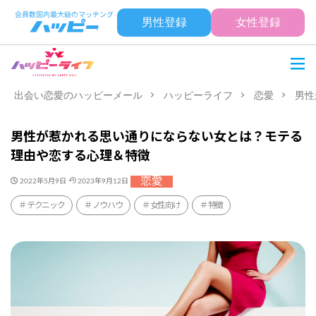
男性登録
女性登録
出会い恋愛のハッピーメール
ハッピーライフ
恋愛
男性
男性が惹かれる思い通りにならない女とは？モテる
理由や恋する心理＆特徴
恋愛
2022年5月9日
2023年9月12日
テクニック
ノウハウ
女性向け
特徴