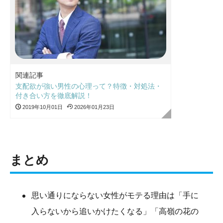
関連記事
支配欲が強い男性の心理って？特徴・対処法・
付き合い方を徹底解説！
2019年10月01日
2026年01月23日
まとめ
思い通りにならない女性がモテる理由は「手に
入らないから追いかけたくなる」「高嶺の花の