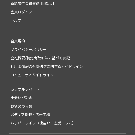
新規男性会員登録 18歳以上
会員ログイン
ヘルプ
会員規約
プライバシーポリシー
会社概要/特定商取引法に基づく表記
利用者情報の外部送信に関するガイドライン
コミュニティガイドライン
カップルレポート
出会い成功談
お褒めの言葉
メディア掲載・広告実績
ハッピーライフ（出会い・恋愛コラム）