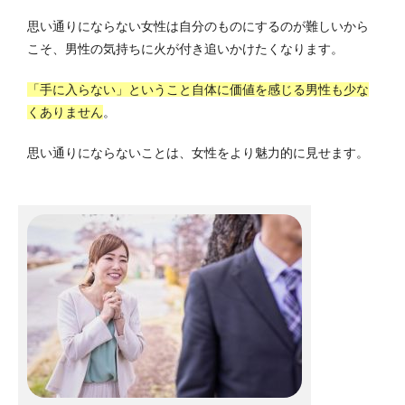
思い通りにならない女性は自分のものにするのが難しいから
こそ、男性の気持ちに火が付き追いかけたくなります。
「手に入らない」ということ自体に価値を感じる男性も少な
くありません
。
思い通りにならないことは、女性をより魅力的に見せます。