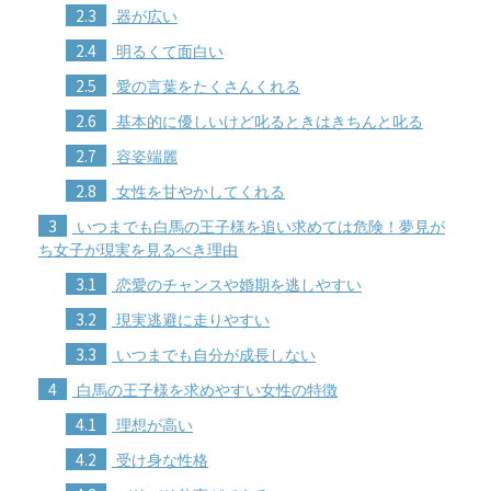
2.3
器が広い
2.4
明るくて面白い
2.5
愛の言葉をたくさんくれる
2.6
基本的に優しいけど叱るときはきちんと叱る
2.7
容姿端麗
2.8
女性を甘やかしてくれる
3
いつまでも白馬の王子様を追い求めては危険！夢見が
ち女子が現実を見るべき理由
3.1
恋愛のチャンスや婚期を逃しやすい
3.2
現実逃避に走りやすい
3.3
いつまでも自分が成長しない
4
白馬の王子様を求めやすい女性の特徴
4.1
理想が高い
4.2
受け身な性格