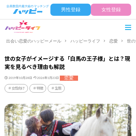
男性登録
女性登録
出会い恋愛のハッピーメール
ハッピーライフ
恋愛
世の
世の女子がイメージする「白馬の王子様」とは？現
実を見るべき理由も解説
恋愛
2019年10月28日
2026年1月23日
女性向け
特徴
生態