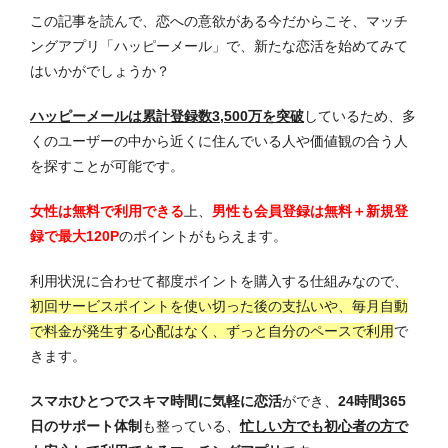
この記事を読んで、恋への意欲がある今だからこそ、マッチ
ングアプリ「ハッピーメール」で、新たな恋活を始めてみて
はいかがでしょうか？
ハッピーメールは累計登録数3,500万を突破
しているため、多
くのユーザーの中から近くに住んでいる人や価値観の合う人
を探すことが可能です。
女性は無料で利用できる
上、
男性も会員登録は無料＋新規登
録で最大120P
のポイントがもらえます。
利用状況に合わせて都度ポイントを購入する仕組みなので、
初回サービスポイントを使い切った後の支払いや、毎月自動
で料金が発生する心配はなく、ずっと自分のペースで利用
で
きます。
スマホひとつでスキマ時間に気軽に恋活
ができ、
24時間365
日のサポート体制
も整っている、
忙しい方でも初心者の方で