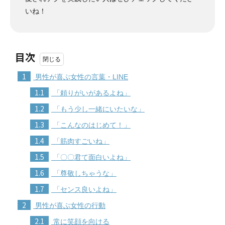
いね！
目次
1
男性が喜ぶ女性の言葉・LINE
1.1
「頼りがいがあるよね」
1.2
「もう少し一緒にいたいな」
1.3
「こんなのはじめて！」
1.4
「筋肉すごいね」
1.5
「〇〇君て面白いよね」
1.6
「尊敬しちゃうな」
1.7
「センス良いよね」
2
男性が喜ぶ女性の行動
2.1
常に笑顔を向ける