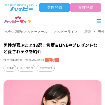
男性登録
女性登録
出会い恋愛のハッピーメール
ハッピーライフ
恋愛
男性
男性が喜ぶこと18選！言葉＆LINEやプレゼントな
ど愛されテクを紹介
恋愛
2022年6月24日
2026年6月15日
LINE
ノウハウ
女性向け