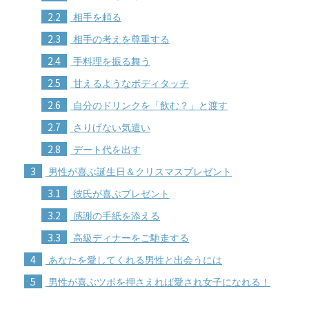
2.2
相手を頼る
2.3
相手の考えを尊重する
2.4
手料理を振る舞う
2.5
甘えるようなボディタッチ
2.6
自分のドリンクを「飲む？」と渡す
2.7
さりげない気遣い
2.8
デート代を出す
3
男性が喜ぶ誕生日＆クリスマスプレゼント
3.1
彼氏が喜ぶプレゼント
3.2
感謝の手紙を添える
3.3
高級ディナーをご馳走する
4
あなたを愛してくれる男性と出会うには
5
男性が喜ぶツボを押さえれば愛され女子になれる！