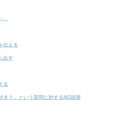
い」
を伝える
ち出す
える
好き？」という質問に対するNG回答