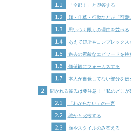
1.1
「全部！」と即答する
1.2
顔・仕草・行動などが「可愛
1.3
思いつく限りの理由を並べる
1.4
あえて短所やコンプレックス
1.5
過去の素敵なエピソードを持
1.6
価値観にフォーカスする
1.7
本人が自覚してない部分を伝
2
聞かれる彼氏は要注意！「私のどこが
2.1
「わからない」の一言
2.2
誰かと比較する
2.3
顔やスタイルのみ答える