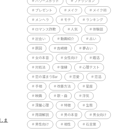
パワースポット
ファッション
プレゼント
メイク
メイク術
メンヘラ
モテ
ランキング
ロマンス詐欺
人気
体験談
出会い
動画紹介
占い
原因
吉崎綾
夢占い
女の本音
女性向け
婚活
対処法
復縁
心理テスト
恋の溜まりBar
恋愛
恋活
手相
改善方法
星座
映画
歌・曲
浮気
深層心理
特徴
生態
用語解説
男の本音
男女向け
しま
男性向け
相性
石言葉