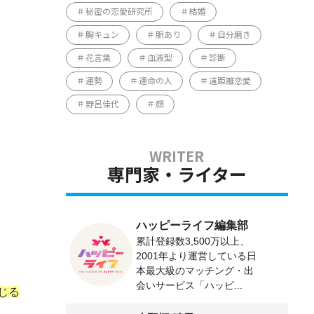
秘密の恋愛研究所
結婚
胸キュン
脈あり
自分磨き
花言葉
血液型
診断
運勢
運命の人
遠距離恋愛
野呂佳代
顔
専門家・ライター
ハッピーライフ編集部
累計登録数3,500万以上、
2001年より運営している日
本最大級のマッチング・出
会いサービス「ハッピ...
じる