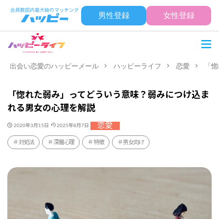
男性登録
女性登録
出会い恋愛のハッピーメール
ハッピーライフ
恋愛
「惚
「惚れた弱み」ってどういう意味？弱みにつけ込ま
れる男女の心理を解説
恋愛
2020年3月15日
2025年8月7日
対処法
深層心理
特徴
男女向け