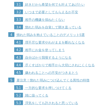
3.1
好きだから希望を何でも叶えてあげたい
3.2
いつまで必要としてもらえるか不安
3.3
相手の機嫌を損ねたくない
3.4
惚れた弱みを自覚して開き直っている
4
惚れた弱みを抱えていることのデメリット5選
4.1
理不尽な要求やわがままを断れなくなる
4.2
相手にお金を使ってしまう
4.3
自分ばかり我慢するようになる
4.4
尽くすばかりで相手から大切にされにくくなる
4.5
嫌われることへの不安がつきまとう
5
要注意！惚れた弱みにつけ込んでくる異性の特徴
5.1
一方的な要求を押しつけてくる
5.2
雑に扱ってくる
5.3
浮気をしても許されると思っている