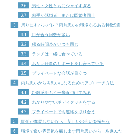
2.6
男性・女性ともにシャイすぎる
2.7
相手が既婚者、または既婚者同士
3
周りにもバレバレ？両片思いの職場あるある特徴5選
3.1
目が合う回数が多い
3.2
帰る時間帯がいつも同じ
3.3
ランチは一緒に食べている
3.4
お互い仕事のサポートをし合っている
3.5
プライベートな会話が目立つ
4
両片思いから両思いになるためのアプローチ方法
4.1
距離感をもう一歩近づけてみる
4.2
わかりやすいボディタッチをする
4.3
プライベートでも連絡を取り合う
5
関係が進展しないなら、新しい出会いを探そう
6
職場で良い雰囲気を醸し出す両片思いから一歩進んだ