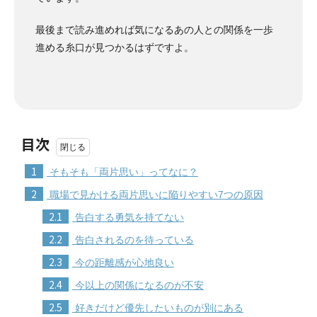
最後まで読み進めれば気になるあの人との関係を一歩
進める糸口が見つかるはずですよ。
目次
1
そもそも「両片思い」ってなに？
2
職場で見かける両片思いに陥りやすい7つの原因
2.1
告白する勇気を持てない
2.2
告白されるのを待っている
2.3
今の距離感が心地良い
2.4
今以上の関係になるのが不安
2.5
好きだけど優先したいものが別にある