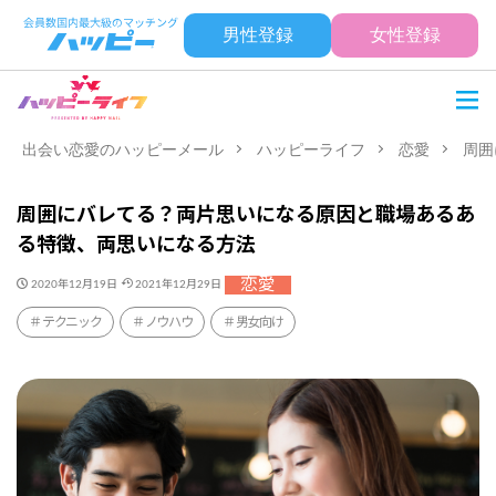
男性登録
女性登録
出会い恋愛のハッピーメール
ハッピーライフ
恋愛
周囲
周囲にバレてる？両片思いになる原因と職場あるあ
る特徴、両思いになる方法
恋愛
2020年12月19日
2021年12月29日
テクニック
ノウハウ
男女向け