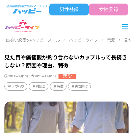
男性登録
女性登録
出会い恋愛のハッピーメール
ハッピーライフ
恋愛
見た
見た目や価値観が釣り合わないカップルって長続き
しない？原因や理由、特徴
恋愛
2021年2月13日
2023年11月19日
ノウハウ
対処法
特徴
男女向け