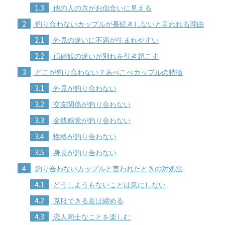
1.3
他の人の方がお似合いに見える
2
釣り合わないカップルが長続きしないと言われる理由
2.1
外見の違いに不満が生まれやすい
2.2
価値観の違いが別れを引き起こす
3
どこが釣り合わない？あべこべカップルの特徴
3.1
外見が釣り合わない
3.2
交友関係が釣り合わない
3.3
金銭感覚が釣り合わない
3.4
性格が釣り合わない
3.5
身長が釣り合わない
4
釣り合わないカップルと言われたときの対処法
4.1
どうしようもないことは気にしない
4.2
克服できる差は縮める
4.3
恋人同士なことを楽しむ