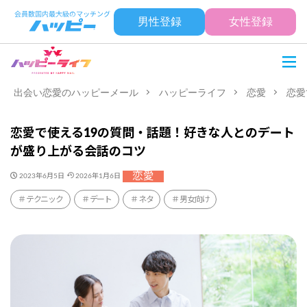
男性登録
女性登録
出会い恋愛のハッピーメール
ハッピーライフ
恋愛
恋愛
恋愛で使える19の質問・話題！好きな人とのデート
が盛り上がる会話のコツ
恋愛
2023年6月5日
2026年1月6日
テクニック
デート
ネタ
男女向け