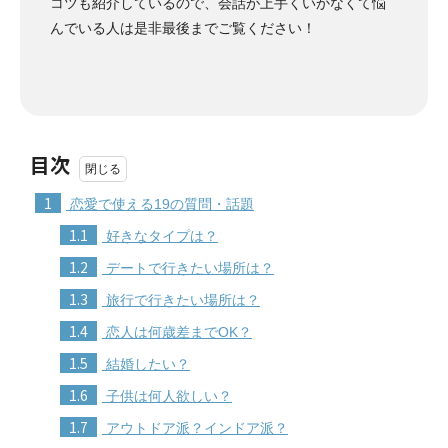
コツも紹介しているので、会話が上手くいかなくて悩
んでいる人は是非最後までご覧ください！
目次
1
恋愛で使える19の質問・話題
1.1
好きなタイプは？
1.2
デートで行きたい場所は？
1.3
旅行で行きたい場所は？
1.4
恋人は何歳差までOK？
1.5
結婚したい？
1.6
子供は何人欲しい？
1.7
アウトドア派？インドア派？