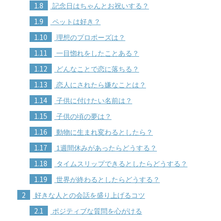
1.8
記念日はちゃんとお祝いする？
1.9
ペットは好き？
1.10
理想のプロポーズは？
1.11
一目惚れをしたことある？
1.12
どんなことで恋に落ちる？
1.13
恋人にされたら嫌なことは？
1.14
子供に付けたい名前は？
1.15
子供の頃の夢は？
1.16
動物に生まれ変わるとしたら？
1.17
1週間休みがあったらどうする？
1.18
タイムスリップできるとしたらどうする？
1.19
世界が終わるとしたらどうする？
2
好きな人との会話を盛り上げるコツ
2.1
ポジティブな質問を心がける