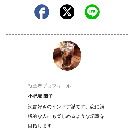
執筆者プロフィール
小野塚 晴子
読書好きのインドア派です。恋に消
極的な人にも楽しめるような記事を
目指します！