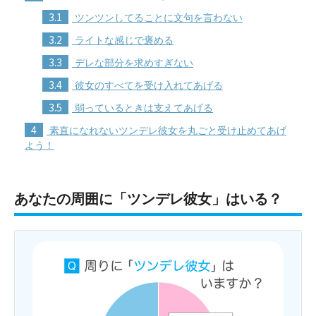
3.1
ツンツンしてることに文句を言わない
3.2
ライトな感じで褒める
3.3
デレな部分を求めすぎない
3.4
彼女のすべてを受け入れてあげる
3.5
弱っているときは支えてあげる
4
素直になれないツンデレ彼女を丸ごと受け止めてあげ
よう！
あなたの周囲に「ツンデレ彼女」はいる？