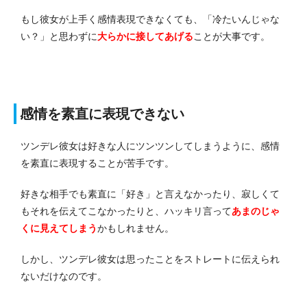
もし彼女が上手く感情表現できなくても、「冷たいんじゃな
い？」と思わずに
大らかに接してあげる
ことが大事です。
感情を素直に表現できない
ツンデレ彼女は好きな人にツンツンしてしまうように、感情
を素直に表現することが苦手です。
好きな相手でも素直に「好き」と言えなかったり、寂しくて
もそれを伝えてこなかったりと、ハッキリ言って
あまのじゃ
くに見えてしまう
かもしれません。
しかし、ツンデレ彼女は思ったことをストレートに伝えられ
ないだけなのです。