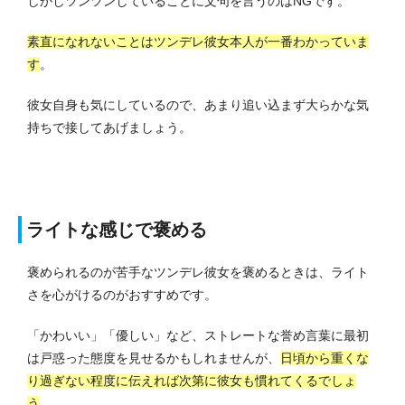
しかしツンツンしていることに文句を言うのはNGです。
素直になれないことはツンデレ彼女本人が一番わかっていま
す
。
彼女自身も気にしているので、あまり追い込まず大らかな気
持ちで接してあげましょう。
ライトな感じで褒める
褒められるのが苦手なツンデレ彼女を褒めるときは、ライト
さを心がけるのがおすすめです。
「かわいい」「優しい」など、ストレートな誉め言葉に最初
は戸惑った態度を見せるかもしれませんが、
日頃から重くな
り過ぎない程度に伝えれば次第に彼女も慣れてくるでしょ
う
。