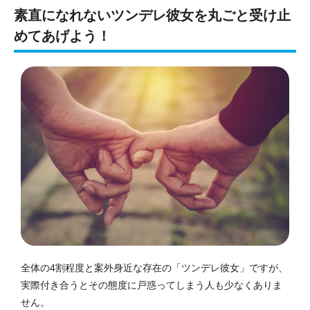
素直になれないツンデレ彼女を丸ごと受け止
めてあげよう！
全体の4割程度と案外身近な存在の「ツンデレ彼女」ですが、
実際付き合うとその態度に戸惑ってしまう人も少なくありま
せん。