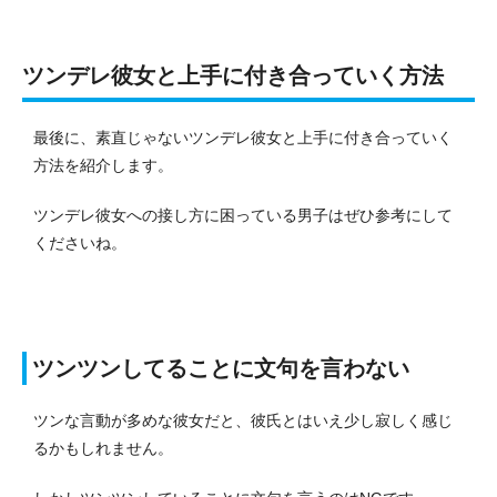
ツンデレ彼女と上手に付き合っていく方法
最後に、素直じゃないツンデレ彼女と上手に付き合っていく
方法を紹介します。
ツンデレ彼女への接し方に困っている男子はぜひ参考にして
くださいね。
ツンツンしてることに文句を言わない
ツンな言動が多めな彼女だと、彼氏とはいえ少し寂しく感じ
るかもしれません。