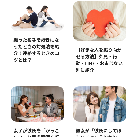
振った相手を好きにな
ったときの対処法を紹
【好きな人を振り向か
介！連絡するときのコ
せる方法】外見・行
ツとは？
動・LINE・おまじない
別に紹介
女子が彼氏を「かっこ
彼女が「彼氏にしてほ