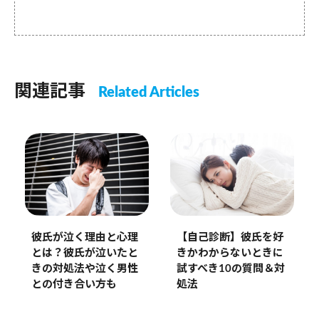
関連記事
Related Articles
彼氏が泣く理由と心理
【自己診断】彼氏を好
とは？彼氏が泣いたと
きかわからないときに
きの対処法や泣く男性
試すべき10の質問＆対
との付き合い方も
処法