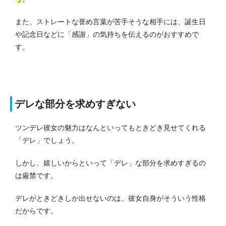
また、ストレートな誉め言葉が苦手そうな相手には、誕生日
や記念日などに「感謝」の気持ちを伝えるのがおすすめで
す。
デレな部分を求めすぎない
ツンデレ彼女の魅力はなんといってもときどき見せてくれる
「デレ」でしょう。
しかし、嬉しいからといって「デレ」な部分を求めすぎるの
は厳禁です。
デレがときどきしか出せないのは、彼女自身がそういう性格
だからです。