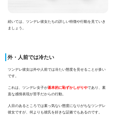
続いては、ツンデレ彼女たちの詳しい特徴や行動を見ていき
ましょう。
外・人前では冷たい
ツンデレ彼女は外や人前では冷たい態度を見せることが多い
です。
これは、ツンデレ女子が
基本的に恥ずかしがりや
であり、素
直な感情表現が苦手だからの行動。
人目のあるところでは素っ気ない態度になりがちなツンデレ
彼女ですが、何よりも彼氏を好きな証拠でもあるのです。