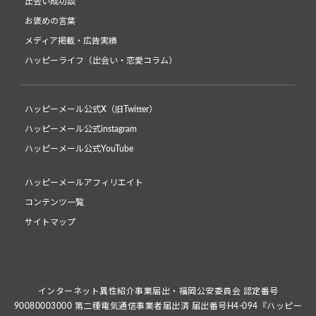
出会い成功談
お褒めの言葉
メディア掲載・広告実績
ハッピーライフ（出会い・恋愛コラム）
ハッピーメール公式X（旧Twitter）
ハッピーメール公式instagram
ハッピーメール公式YouTube
ハッピーメールアフィリエイト
コンテンツ一覧
サイトマップ
インターネット異性紹介事業届出・福岡公安委員会 認定番号
90080003000 第二種電気通信事業者届出済 届出番号H4-094『ハッピー