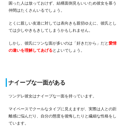
困った人は放っておけず、結構面倒見もいいため彼女を慕う
仲間はたくさんいるでしょう。
とくに親しい友達に対しては表向きも親切ゆえに、彼氏とし
ては少しやきもきしてしまうかもしれません。
しかし、彼氏にツンな面が多いのは「好きだから」だと
愛情
の違いを理解してあげる
とよいでしょう。
ナイーブな一面がある
ツンデレ彼女はナイーブな一面を持っています。
マイペースでクールなタイプに見えますが、実際は人との距
離感に悩んだり、自分の態度を後悔したりと繊細な性格をし
ています。