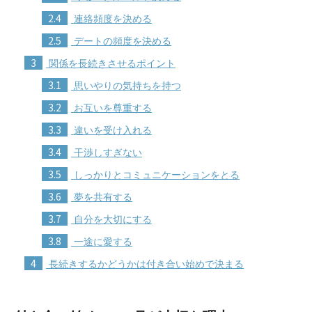
2.4
連絡頻度を決める
2.5
デートの頻度を決める
3
関係を長続きさせるポイント
3.1
思いやりの気持ちを持つ
3.2
お互いを尊重する
3.3
違いを受け入れる
3.4
干渉しすぎない
3.5
しっかりとコミュニケーションをとる
3.6
夢を共有する
3.7
自分を大切にする
3.8
一途に愛する
4
長続きするかどうかは付き合い始めで決まる