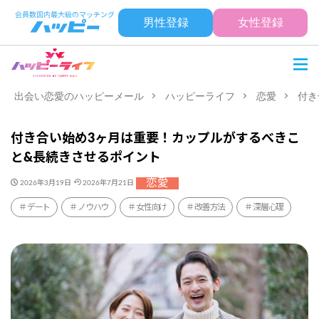
男性登録
女性登録
出会い恋愛のハッピーメール
ハッピーライフ
恋愛
付き
付き合い始め3ヶ月は重要！カップルがするべきこ
と&長続きさせるポイント
恋愛
2026年3月19日
2026年7月21日
デート
ノウハウ
女性向け
改善方法
深層心理