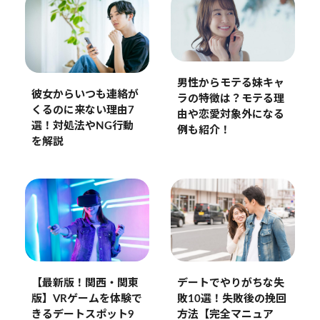
男性からモテる妹キャ
彼女からいつも連絡が
ラの特徴は？モテる理
くるのに来ない理由7
由や恋愛対象外になる
選！対処法やNG行動
例も紹介！
を解説
デートでやりがちな失
【最新版！関西・関東
敗10選！失敗後の挽回
版】VRゲームを体験で
方法【完全マニュア
きるデートスポット9