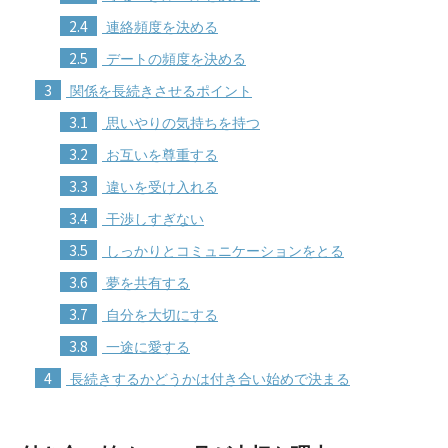
2.4
連絡頻度を決める
2.5
デートの頻度を決める
3
関係を長続きさせるポイント
3.1
思いやりの気持ちを持つ
3.2
お互いを尊重する
3.3
違いを受け入れる
3.4
干渉しすぎない
3.5
しっかりとコミュニケーションをとる
3.6
夢を共有する
3.7
自分を大切にする
3.8
一途に愛する
4
長続きするかどうかは付き合い始めで決まる