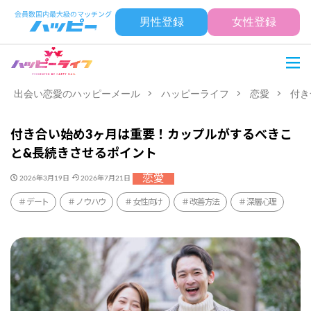
男性登録
女性登録
出会い恋愛のハッピーメール
ハッピーライフ
恋愛
付き
付き合い始め3ヶ月は重要！カップルがするべきこ
と&長続きさせるポイント
恋愛
2026年3月19日
2026年7月21日
デート
ノウハウ
女性向け
改善方法
深層心理