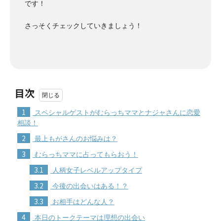
です！
さっそくチェックしていきましょう！
目次
1
スペシャルゲストがむらっちママとナジャさんに恋愛
相談！
2
最上もがさんのお悩みは？
3
むらっちママに占ってもらおう！
3.1
人柄女子レベルアップタイプ
3.2
今後の出会いはある！？
3.3
お相手はどんな人？
4
本日のトークテーマは理想の出会い