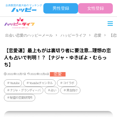
男性登録
女性登録
出会い恋愛のハッピーメール
ハッピーライフ
恋愛
【恋
【恋愛運】最上もがは裏切り者に要注意…理想の恋
人も占いで判明！？【ナジャ・ゆきぽよ・むらっ
ち】
恋愛
2022年11月7日
2022年11月6日
Youtube
Youtubeチャンネル
コイラボ
ナジャ・グランディーバ
占い
男女向け
秘密の恋愛研究所