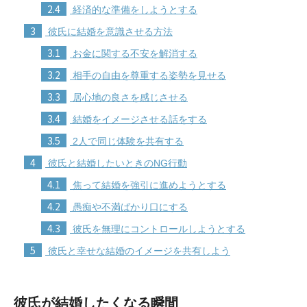
2.4
経済的な準備をしようとする
3
彼氏に結婚を意識させる方法
3.1
お金に関する不安を解消する
3.2
相手の自由を尊重する姿勢を見せる
3.3
居心地の良さを感じさせる
3.4
結婚をイメージさせる話をする
3.5
2人で同じ体験を共有する
4
彼氏と結婚したいときのNG行動
4.1
焦って結婚を強引に進めようとする
4.2
愚痴や不満ばかり口にする
4.3
彼氏を無理にコントロールしようとする
5
彼氏と幸せな結婚のイメージを共有しよう
彼氏が結婚したくなる瞬間