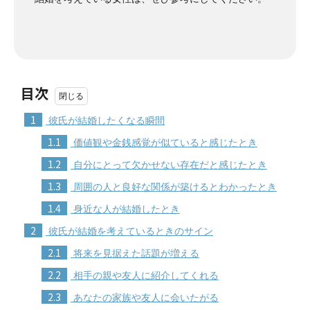
目次
1
彼氏が結婚したくなる瞬間
1.1
価値観や金銭感覚が似ていると感じたとき
1.2
自分にとって欠かせない存在だと感じたとき
1.3
周囲の人と良好な関係が築けるとわかったとき
1.4
身近な人が結婚したとき
2
彼氏が結婚を考えているときのサイン
2.1
将来を見据えた話題が増える
2.2
相手の親や友人に紹介してくれる
2.3
あなたの家族や友人に会いたがる