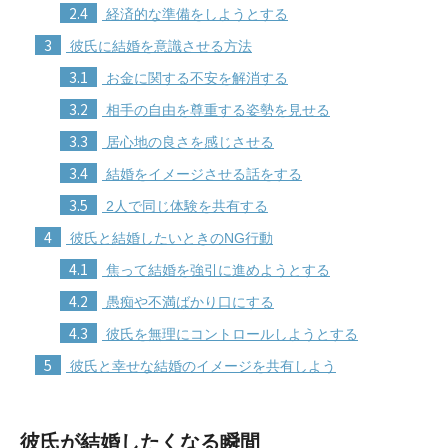
2.4
経済的な準備をしようとする
3
彼氏に結婚を意識させる方法
3.1
お金に関する不安を解消する
3.2
相手の自由を尊重する姿勢を見せる
3.3
居心地の良さを感じさせる
3.4
結婚をイメージさせる話をする
3.5
2人で同じ体験を共有する
4
彼氏と結婚したいときのNG行動
4.1
焦って結婚を強引に進めようとする
4.2
愚痴や不満ばかり口にする
4.3
彼氏を無理にコントロールしようとする
5
彼氏と幸せな結婚のイメージを共有しよう
彼氏が結婚したくなる瞬間