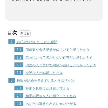
目次
1
彼氏が結婚したくなる瞬間
1.1
価値観や金銭感覚が似ていると感じたとき
1.2
自分にとって欠かせない存在だと感じたとき
1.3
周囲の人と良好な関係が築けるとわかったとき
1.4
身近な人が結婚したとき
2
彼氏が結婚を考えているときのサイン
2.1
将来を見据えた話題が増える
2.2
相手の親や友人に紹介してくれる
2.3
あなたの家族や友人に会いたがる