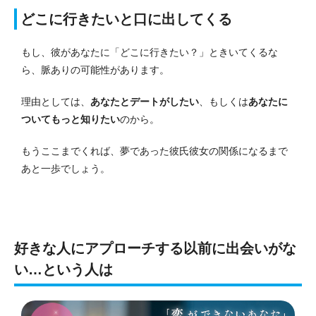
どこに行きたいと口に出してくる
もし、彼があなたに「どこに行きたい？」ときいてくるな
ら、脈ありの可能性があります。
理由としては、
あなたとデートがしたい
、もしくは
あなたに
ついてもっと知りたい
のから。
もうここまでくれば、夢であった彼氏彼女の関係になるまで
あと一歩でしょう。
好きな人に
アプローチする以前に出会いがな
い…という人は