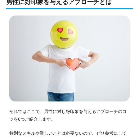
男性に好印象を与えるアプローチとは
それではここで、男性に対し好印象を与えるアプローチのコ
ツを6つご紹介します。
特別なスキルや難しいことは必要ないので、ぜひ参考にして