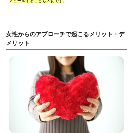
アピールすることも大切です
。
女性からのアプローチで起こるメリット・デ
メリット