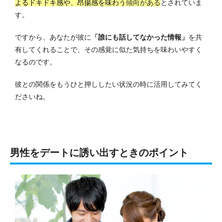
よるドキドキ感や、昂揚感を味わう
傾向がある
とされていま
す。
ですから、あなたが彼に
「誰にも話してなかった情報」
を共
有してくれることで、その感覚に似た気持ちを味わいやすく
なるのです。
彼との関係をもうひと押ししたい状況の時に活用してみてく
ださいね。
男性をデートに誘い出すときのポイント