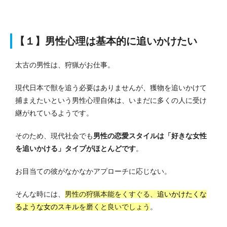
【１】男性心理は基本的に追いかけたい
太古の男性は、狩猟がお仕事。
現代日本で獣を追う必要はありませんが、獲物を追いかけて
捕まえたいという男性心理自体
は、いまだに多くの人に受け
継がれているようです。
そのため、現代社会でも
男性の恋愛スタイルは「好きな女性
を追いかける」タイプがほとんどです
。
お目当ての彼がなかなかアプローチに応じない。
そんな時には、
男性の狩猟本能をくすぐる、
追いかけたくな
るような女のスキル
を磨くと良いでしょう
。