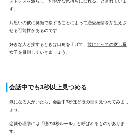
ストレスを減らし、和やかな気持ちになれる」とされていま
す。
片思いの彼に笑顔で接することによって恋愛感情を芽生えさ
せる可能性があるのです。
好きな人と接するときは口角を上げて、
彼にとっての癒し系
女子
を目指していきましょう。
会話中でも3秒以上見つめる
気になる人がいたら、会話中3秒ほど彼の目を見つめてみまし
ょう。
恋愛心理学には
「瞳の3秒ルール」
と呼ばれるものがありま
す。