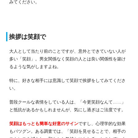
みてください。
挨拶は笑顔で
大人として当たり前のことですが、意外とできていない人が
多い「笑顔」。男女関係なく笑顔の人とは良い関係性を築け
るような気がしますよね。
特に、好きな相手には意識して笑顔で挨拶をしてみてくださ
い。
普段クールな表情をしている人は、「今更笑顔なんて……」
と抵抗があるかもしれませんが、気にし過ぎはご法度です。
笑顔はもっとも簡単な好意のサイン
ですし、心理学的な効果
もバツグン。
ある調査では、「笑顔を見せることで、相手の