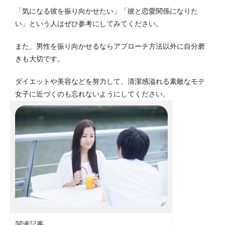
「気になる彼を振り向かせたい」「彼と恋愛関係になりた
い」という人は
ぜひ参考にしてみてください。
また、男性を振り向かせるならアプローチ方法以外に自分磨
きも大切です。
ダイエットや美容などを努力して、清潔感溢れる素敵なモテ
女子に近づくのも忘れないようにしてください。
関連記事