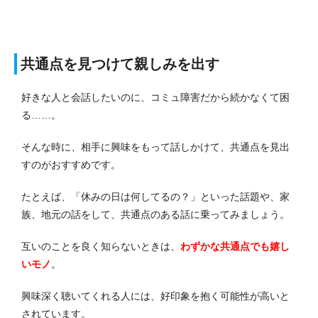
共通点を見つけて親しみを出す
好きな人と会話したいのに、コミュ障害だから続かなくて困
る……。
そんな時に、相手に興味をもって話しかけて、共通点を見出
すのがおすすめです。
たとえば、「休みの日は何してるの？」といった話題や、家
族、地元の話をして、共通点のある話に乗ってみましょう。
互いのことを良く知らないときは、
わずかな共通点でも嬉し
いモノ
。
興味深く聴いてくれる人には、好印象を抱く可能性が高いと
されています。