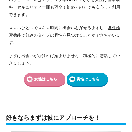
料！セキュリティー面も万全！初めての方でも安心して利用
できます。
スマホひとつでスキマ時間に出会いを探せるますし、
条件検
索機能
で好みのタイプの異性を見つけることができちゃいま
す。
まずは出会いがなければ始まりません！積極的に恋活してい
きましょう。
女性はこちら
男性はこちら
好きならまずは彼にアプローチを！