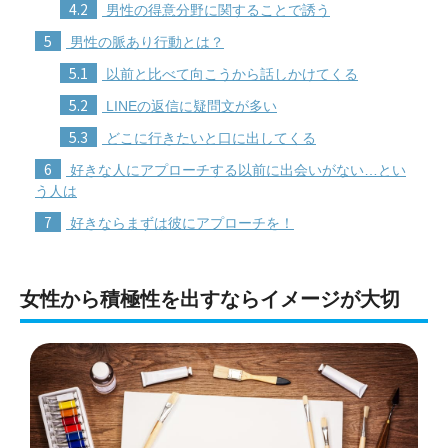
4.2
男性の得意分野に関することで誘う
5
男性の脈あり行動とは？
5.1
以前と比べて向こうから話しかけてくる
5.2
LINEの返信に疑問文が多い
5.3
どこに行きたいと口に出してくる
6
好きな人にアプローチする以前に出会いがない…とい
う人は
7
好きならまずは彼にアプローチを！
女性から積極性を出すならイメージが大切