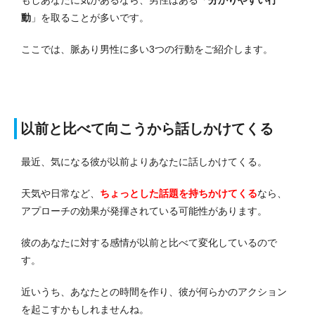
もしあなたに気があるなら、男性はある「
分かりやすい行
動
」を取ることが多いです。
ここでは、脈あり男性に多い3つの行動をご紹介します。
以前と比べて向こうから話しかけてくる
最近、気になる彼が以前よりあなたに話しかけてくる。
天気や日常など、
ちょっとした話題を持ちかけてくる
なら、
アプローチの効果が発揮されている可能性があります。
彼のあなたに対する感情が以前と比べて変化しているので
す。
近いうち、あなたとの時間を作り、彼が何らかのアクション
を起こすかもしれませんね。