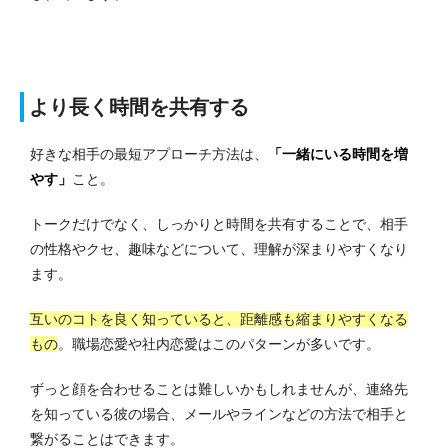
より長く時間を共有する
好きな相手の最短アプローチ方法は、
「一緒にいる時間を増
やす」
こと。
トークだけでなく、しっかりと時間を共有することで、相手
の性格やクセ、趣味などについて、理解が深まりやすくなり
ます。
互いのコトを良く知っていると、距離感も縮まりやすくなる
もの
。職場恋愛や社内恋愛はこのパターンが多いです。
ずっと顔を合わせることは難しいかもしれませんが、連絡先
を知っている彼の場合、メールやラインなどの方法で相手と
繋がることはできます。