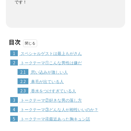
です！
目次
1
スペシャルゲストは最上もがさん
2
トークテーマ①こんな男性は嫌だ
2.1
思い込みが激しい人
2.2
鼻毛が出ている人
2.3
香水をつけすぎている人
3
トークテーマ②好きな男の落し方
4
トークテーマ③どんな人が相性いいのか？
5
トークテーマ④最近あった胸キュン話