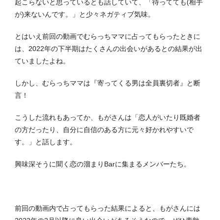
起こらないと思っているとも話していて、「待ってても(相手
が)来ないんです。」と少々ネガティブ気味。
とはいえ前回の動画でむらっちママに占ってもらったときに
は、2022年の下半期はたくさんの出会いがあるとの結果が出
ていましたよね。
しかし、むらっちママは『寄ってくる男は全員裏切者』と断
言！
こうした流れもあってか、もがさんは「恋人がいたり既婚者
の方だったり、自分に自信のある方に元々好かれやすいで
す。」と話します。
興味深そうに聞く恋の溜まりBarに集まるメンバーたち。
前回の動画内で占ってもらった結果によると、もがさんには