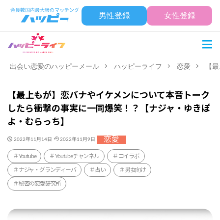
男性登録
女性登録
出会い恋愛のハッピーメール
ハッピーライフ
恋愛
【最
【最上もが】恋バナやイケメンについて本音トーク
したら衝撃の事実に一同爆笑！？【ナジャ・ゆきぽ
よ・むらっち】
恋愛
2022年11月14日
2022年11月9日
Youtube
Youtubeチャンネル
コイラボ
ナジャ・グランディーバ
占い
男女向け
秘密の恋愛研究所