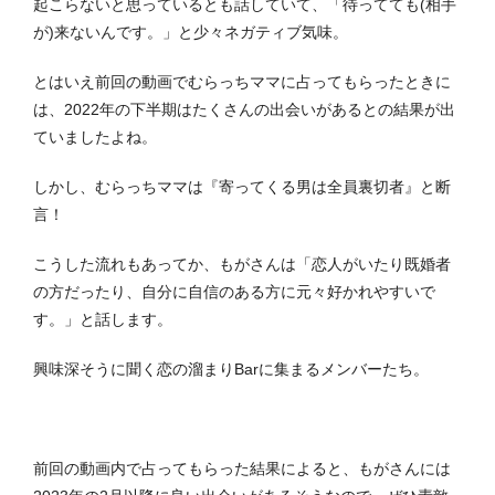
起こらないと思っているとも話していて、「待ってても(相手
が)来ないんです。」と少々ネガティブ気味。
とはいえ前回の動画でむらっちママに占ってもらったときに
は、2022年の下半期はたくさんの出会いがあるとの結果が出
ていましたよね。
しかし、むらっちママは『寄ってくる男は全員裏切者』と断
言！
こうした流れもあってか、もがさんは「恋人がいたり既婚者
の方だったり、自分に自信のある方に元々好かれやすいで
す。」と話します。
興味深そうに聞く恋の溜まりBarに集まるメンバーたち。
前回の動画内で占ってもらった結果によると、もがさんには