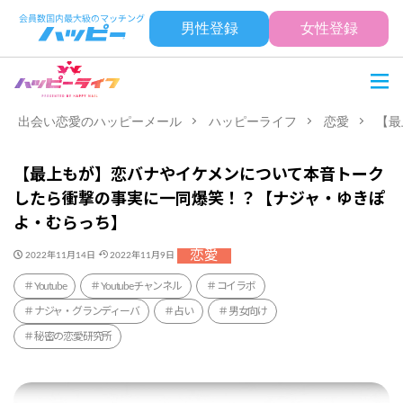
男性登録
女性登録
出会い恋愛のハッピーメール
ハッピーライフ
恋愛
【最
【最上もが】恋バナやイケメンについて本音トーク
したら衝撃の事実に一同爆笑！？【ナジャ・ゆきぽ
よ・むらっち】
恋愛
2022年11月14日
2022年11月9日
Youtube
Youtubeチャンネル
コイラボ
ナジャ・グランディーバ
占い
男女向け
秘密の恋愛研究所