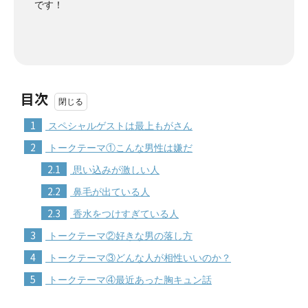
です！
目次
1
スペシャルゲストは最上もがさん
2
トークテーマ①こんな男性は嫌だ
2.1
思い込みが激しい人
2.2
鼻毛が出ている人
2.3
香水をつけすぎている人
3
トークテーマ②好きな男の落し方
4
トークテーマ③どんな人が相性いいのか？
5
トークテーマ④最近あった胸キュン話