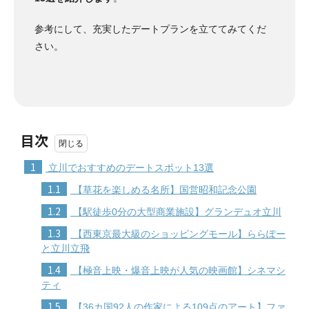
参考にして、充実したデートプランを立ててみてくだ
さい。
目次
1
立川でおすすめのデートスポット13選
1.1
【草花を楽しめる名所】国営昭和記念公園
1.2
【駅徒歩0分の大型商業施設】グランデュオ立川
1.3
【西東京最大級のショッピングモール】ららぽー
と立川立飛
1.4
【極音上映・爆音上映が人気の映画館】シネマシ
ティ
1.5
【36カ国92人の作家による109点のアート】ファ