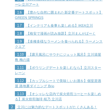
ーレ立川アート
1.6
【豊かな自然に囲まれた新定番デートスポット】
GREEN SPRINGS
1.7
【インテリアも食事も楽しめる】IKEA立川
1.8
【格安で漫画が読み放題】立川まんがぱーく
1.9
【多種多様なラーメンを食べられる】ラーメンス
クエア
1.10
【露天風呂にサウナにジェット風呂】立川湯屋
敷 梅の湯
1.11
【ボウリングデートを楽しむなら】立川スター
レーン
1.12
【カップルシートで美味しいお酒を】個室居酒
屋 路地裏ダイニング Brio
1.13
【オシャレな店内で炭火焙煎コーヒーを楽しめ
る】炭火焙煎珈琲 桜乃 立川店
2
立川には魅力的なデートスポットがたくさんある！