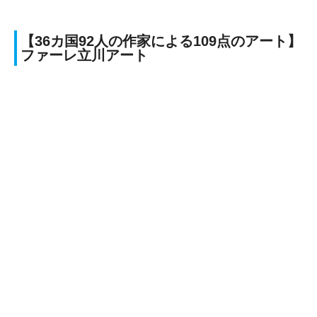
【36カ国92人の作家による109点のアート】
ファーレ立川アート