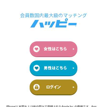
iPhoneは 米国および他の国々で登録されたApple Inc.の商標です。App