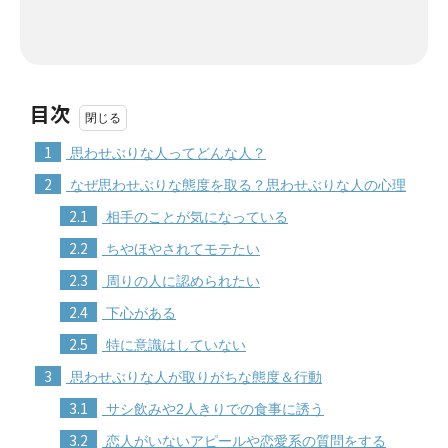
目次
1
思わせぶりな人ってどんな人？
2
なぜ思わせぶりな態度を取る？思わせぶりな人の心理
2.1
相手のことが気になっている
2.2
ちやほやされてモテたい
2.3
周りの人に認められたい
2.4
下心がある
2.5
特に意識はしていない
3
思わせぶりな人が取りがちな態度＆行動
3.1
サシ飲みや2人きりでの食事に誘う
3.2
恋人がいないアピールや恋愛系の質問をする