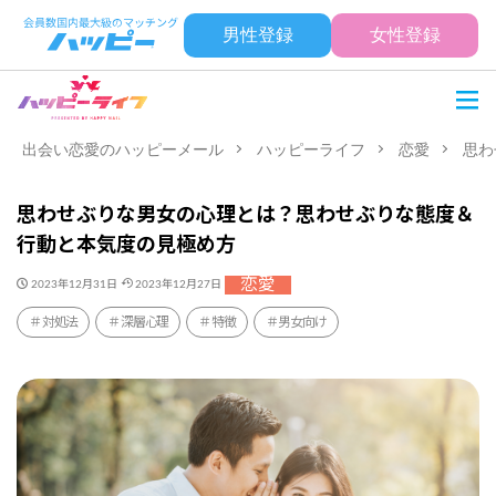
男性登録
女性登録
出会い恋愛のハッピーメール
ハッピーライフ
恋愛
思わ
思わせぶりな男女の心理とは？思わせぶりな態度＆
行動と本気度の見極め方
恋愛
2023年12月31日
2023年12月27日
対処法
深層心理
特徴
男女向け