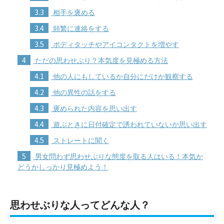
3.3
相手を褒める
3.4
頻繁に連絡をする
3.5
ボディタッチやアイコンタクトを増やす
4
ただの思わせぶり？本気度を見極める方法
4.1
他の人にもしているか自分にだけか観察する
4.2
他の異性の話をする
4.3
褒められた内容を思い出す
4.4
遊ぶときに日付確定で誘われていないか思い出す
4.5
ストレートに聞く
5
男女問わず思わせぶりな態度を取る人はいる！本気か
どうかしっかり見極めよう！
思わせぶりな人ってどんな人？