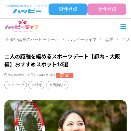
男性登録
女性登録
出会い恋愛のハッピーメール
ハッピーライフ
恋愛
二人
二人の距離を縮めるスポーツデート【都内・大阪
編】おすすめスポット14選
恋愛
2021年2月15日
2026年1月23日
ノウハウ
特徴
男女向け