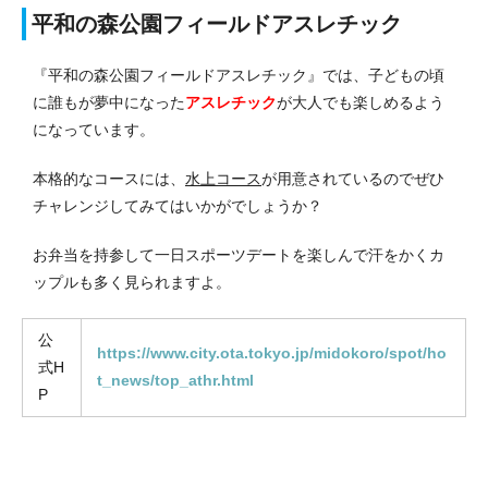
平和の森公園フィールドアスレチック
『平和の森公園フィールドアスレチック』では、子どもの頃
に誰もが夢中になった
アスレチック
が大人でも楽しめるよう
になっています。
本格的なコースには、
水上コース
が用意されているのでぜひ
チャレンジしてみてはいかがでしょうか？
お弁当を持参して一日スポーツデートを楽しんで汗をかくカ
ップルも多く見られますよ。
公
https://www.city.ota.tokyo.jp/midokoro/spot/ho
式H
t_news/top_athr.html
P