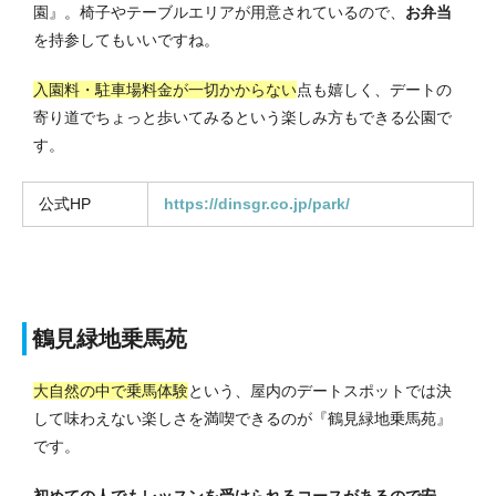
園』。
椅子やテーブルエリアが用意されているので、
お弁当
を持参してもいいですね。
入園料・駐車場料金が一切かからない
点も嬉しく、デートの
寄り道でちょっと歩いてみるという楽しみ方もできる公園で
す。
公式HP
https://dinsgr.co.jp/park/
鶴見緑地乗馬苑
大自然の中で乗馬体験
という、屋内のデートスポットでは決
して味わえない楽しさを満喫できるのが『鶴見緑地乗馬苑』
です。
初めての人でもレッスンを受けられるコースがあるので安