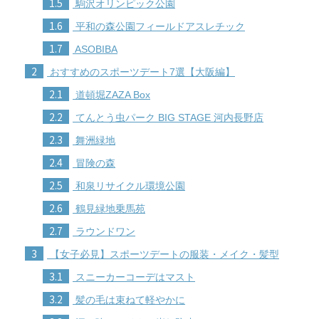
1.5
駒沢オリンピック公園
1.6
平和の森公園フィールドアスレチック
1.7
ASOBIBA
2
おすすめのスポーツデート7選【大阪編】
2.1
道頓堀ZAZA Box
2.2
てんとう虫パーク BIG STAGE 河内長野店
2.3
舞洲緑地
2.4
冒険の森
2.5
和泉リサイクル環境公園
2.6
鶴見緑地乗馬苑
2.7
ラウンドワン
3
【女子必見】スポーツデートの服装・メイク・髪型
3.1
スニーカーコーデはマスト
3.2
髪の毛は束ねて軽やかに