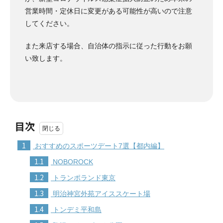
営業時間・定休日に変更がある可能性が高いので注意
してください。
また来店する場合、自治体の指示に従った行動をお願
い致します。
目次
1
おすすめのスポーツデート7選【都内編】
1.1
NOBOROCK
1.2
トランポランド東京
1.3
明治神宮外苑アイススケート場
1.4
トンデミ平和島