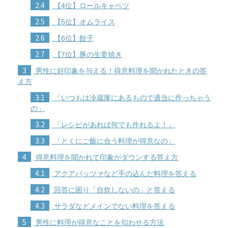
2.4
【4位】ロールキャベツ
2.5
【5位】オムライス
2.6
【6位】餃子
2.7
【7位】豚の生姜焼き
3
男性に好印象を与える！得意料理を聞かれたときの答
え方
3.1
「いつもは冷蔵庫にあるもので適当に作っちゃう
の」
3.2
「レシピがあれば何でも作れるよ！」
3.3
「とくにご飯に合う料理が得意なの」
4
得意料理を聞かれて印象がダウンする答え方
4.1
アクアパッツァなど手の込んだ料理を答える
4.2
回答に困り「自炊しないの」と答える
4.3
サラダなどメインでない料理を答える
5
男性に料理が得意なことを匂わせる方法