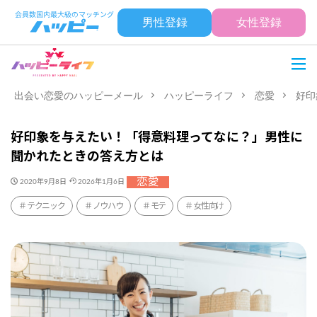
男性登録
女性登録
出会い恋愛のハッピーメール
ハッピーライフ
恋愛
好印
好印象を与えたい！「得意料理ってなに？」男性に
聞かれたときの答え方とは
恋愛
2020年9月8日
2026年1月6日
テクニック
ノウハウ
モテ
女性向け