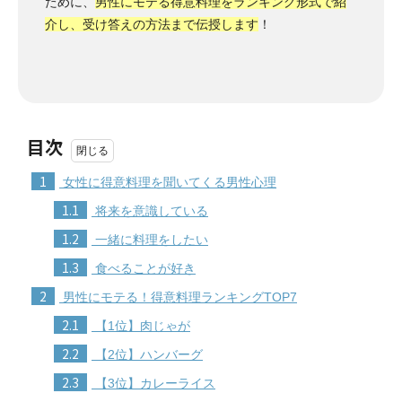
ために、
男性にモテる得意料理をランキング形式で紹
介し、受け答えの方法まで伝授します
！
目次
1
女性に得意料理を聞いてくる男性心理
1.1
将来を意識している
1.2
一緒に料理をしたい
1.3
食べることが好き
2
男性にモテる！得意料理ランキングTOP7
2.1
【1位】肉じゃが
2.2
【2位】ハンバーグ
2.3
【3位】カレーライス