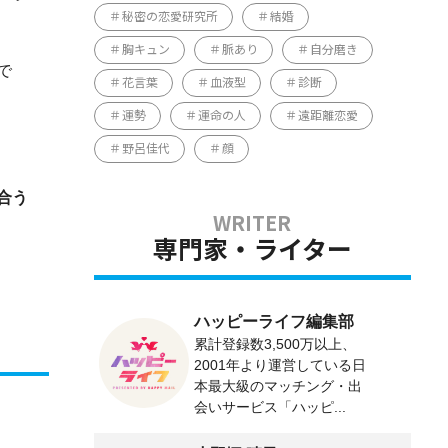
秘密の恋愛研究所
結婚
胸キュン
脈あり
自分磨き
で
花言葉
血液型
診断
運勢
運命の人
遠距離恋愛
野呂佳代
顔
合う
専門家・ライター
ハッピーライフ編集部
累計登録数3,500万以上、
2001年より運営している日
本最大級のマッチング・出
会いサービス「ハッピ...