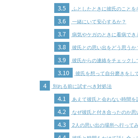
3.5
ふとしたときに彼氏のことを
3.6
一緒にいて安心するか？
3.7
病気やケガのときに看病でき
3.8
彼氏との思い出をどう思うか
3.9
彼氏からの連絡をチェックし
3.10
彼氏を想って自分磨きをし
4
別れる前に試すべき対処法
4.1
あえて彼氏と会わない時間を
4.2
なぜ彼氏と付き合ったのか思
4.3
2人の思い出の場所へ行って
4.4