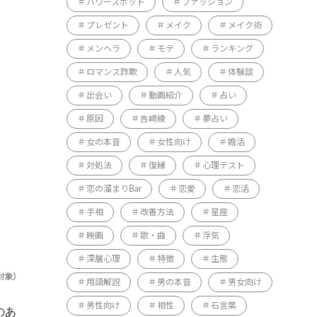
パワースポット
ファッション
プレゼント
メイク
メイク術
メンヘラ
モテ
ランキング
ロマンス詐欺
人気
体験談
出会い
動画紹介
占い
原因
吉崎綾
夢占い
女の本音
女性向け
婚活
対処法
復縁
心理テスト
恋の溜まりBar
恋愛
恋活
手相
改善方法
星座
映画
歌・曲
浮気
深層心理
特徴
生態
用語解説
男の本音
男女向け
男性向け
相性
石言葉
のあ