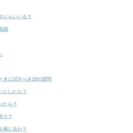
のくらいいる？
原因
た
ときに試すべき10の質問
いとしたら？
ったら？
思う？
を感じるか？