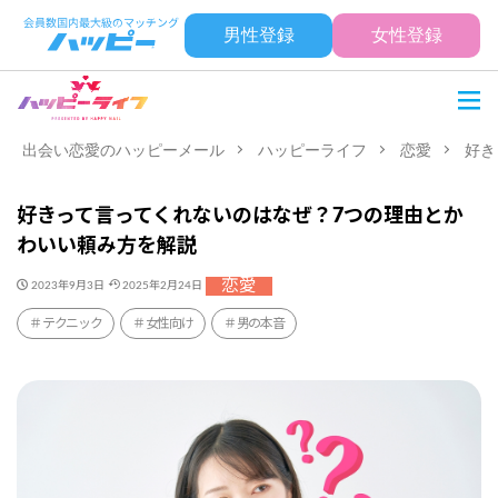
男性登録
女性登録
出会い恋愛のハッピーメール
ハッピーライフ
恋愛
好き
好きって言ってくれないのはなぜ？7つの理由とか
わいい頼み方を解説
恋愛
2023年9月3日
2025年2月24日
テクニック
女性向け
男の本音