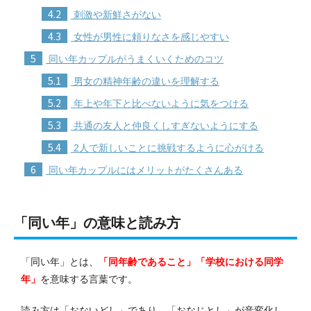
4.2
刺激や新鮮さがない
4.3
女性が男性に頼りなさを感じやすい
5
同い年カップルがうまくいくためのコツ
5.1
男女の精神年齢の違いを理解する
5.2
年上や年下と比べないように気をつける
5.3
共通の友人と仲良くしすぎないようにする
5.4
2人で新しいことに挑戦するように心がける
6
同い年カップルにはメリットがたくさんある
「同い年」の意味と読み方
「同い年」とは、
「同年齢であること」「学校における同学
年」
を意味する言葉です。
読み方は「おないどし」であり、「おなじとし」が音変化し