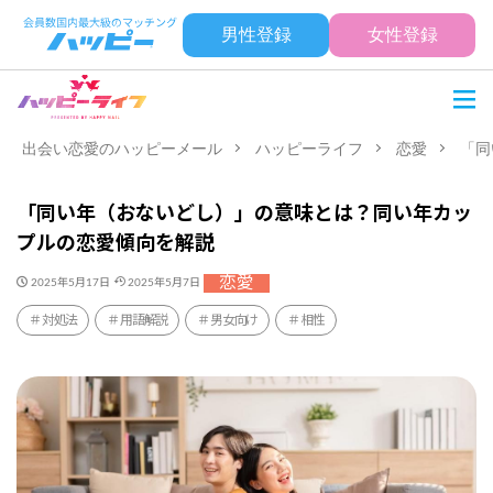
男性登録
女性登録
出会い恋愛のハッピーメール
ハッピーライフ
恋愛
「同
「同い年（おないどし）」の意味とは？同い年カッ
プルの恋愛傾向を解説
恋愛
2025年5月17日
2025年5月7日
対処法
用語解説
男女向け
相性