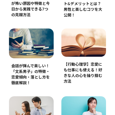
が怖い原因や特徴と今
ト&デメリットとは？
日から実践できる7つ
男性と楽しむコツを大
の克服方法
公開！
【行動心理学】恋愛に
会話が弾んで楽しい！
も仕事にも使える！好
「文系男子」の特徴・
きな人の心を操り掴む
恋愛傾向・落とし方を
方法
徹底解説！