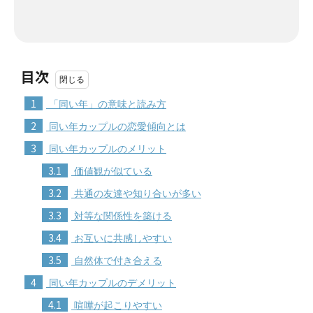
目次
1
「同い年」の意味と読み方
2
同い年カップルの恋愛傾向とは
3
同い年カップルのメリット
3.1
価値観が似ている
3.2
共通の友達や知り合いが多い
3.3
対等な関係性を築ける
3.4
お互いに共感しやすい
3.5
自然体で付き合える
4
同い年カップルのデメリット
4.1
喧嘩が起こりやすい