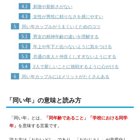
4.2
刺激や新鮮さがない
4.3
女性が男性に頼りなさを感じやすい
5
同い年カップルがうまくいくためのコツ
5.1
男女の精神年齢の違いを理解する
5.2
年上や年下と比べないように気をつける
5.3
共通の友人と仲良くしすぎないようにする
5.4
2人で新しいことに挑戦するように心がける
6
同い年カップルにはメリットがたくさんある
「同い年」の意味と読み方
「同い年」とは、
「同年齢であること」「学校における同学
年」
を意味する言葉です。
読み方は「おないどし」であり、「おなじとし」が音変化し