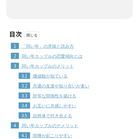
目次
1
「同い年」の意味と読み方
2
同い年カップルの恋愛傾向とは
3
同い年カップルのメリット
3.1
価値観が似ている
3.2
共通の友達や知り合いが多い
3.3
対等な関係性を築ける
3.4
お互いに共感しやすい
3.5
自然体で付き合える
4
同い年カップルのデメリット
4.1
喧嘩が起こりやすい