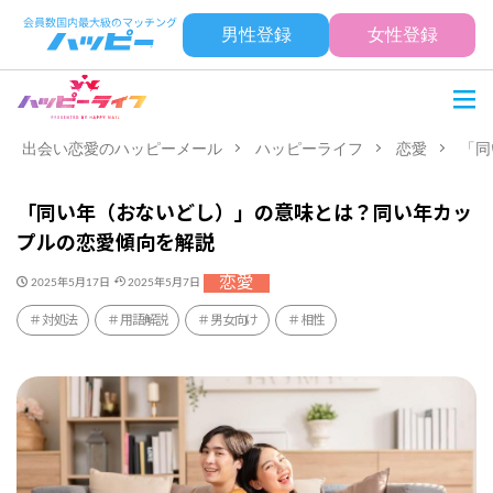
男性登録
女性登録
出会い恋愛のハッピーメール
ハッピーライフ
恋愛
「同
「同い年（おないどし）」の意味とは？同い年カッ
プルの恋愛傾向を解説
恋愛
2025年5月17日
2025年5月7日
対処法
用語解説
男女向け
相性