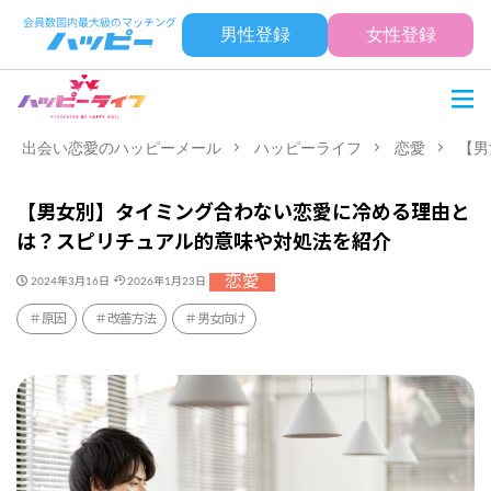
男性登録
女性登録
出会い恋愛のハッピーメール
ハッピーライフ
恋愛
【男
【男女別】タイミング合わない恋愛に冷める理由と
は？スピリチュアル的意味や対処法を紹介
恋愛
2024年3月16日
2026年1月23日
原因
改善方法
男女向け