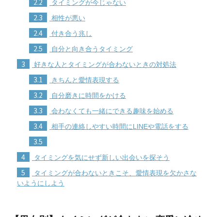
2.2
タイミングが今じゃない
2.3
相性が悪い
2.4
付き合う兆し
2.5
自分と向き合うタイミング
3
好きな人とタイミングが合わないときの対処法
3.1
きちんと愛情表現する
3.2
自分磨きに時間をかける
3.3
会わなくても一緒にできる趣味を始める
3.4
相手の連絡しやすい時間にLINEや電話をする
3.5
4
タイミングを気にせず新しい出会いを探そう
5
タイミングが合わないときこそ、愛情表現を欠かさな
いようにしよう