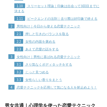
1.10
スリーセット理論｜印象は出会って3回目までに
決まる
1.11
ピークエンドの法則｜去り際は好印象で終える
2
男性向け｜今日から使える恋愛テクニック
2.1
押しと引きのバランスを取る
2.2
女性の内面を褒める
2.3
あえて恋愛の話をする
3
女性向け｜男性に喜ばれる恋愛テクニック
3.1
さり気なくボディタッチをする
3.2
じっと見つめる
3.3
女性らしい香りをまとう
4
恋愛テクニックを応用して気になる人を射止めよう！
男女共通｜心理学を使った恋愛テクニック