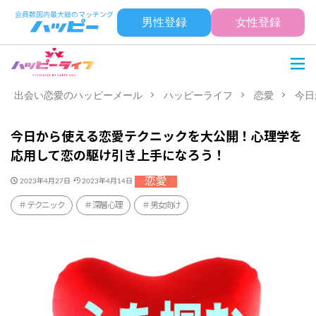
男性登録
女性登録
出会い恋愛のハッピーメール
ハッピーライフ
恋愛
今日
今日から使える恋愛テクニックを大公開！心理学を
応用して恋の駆け引き上手になろう！
恋愛
2023年4月27日
2023年4月14日
テクニック
深層心理
男女向け