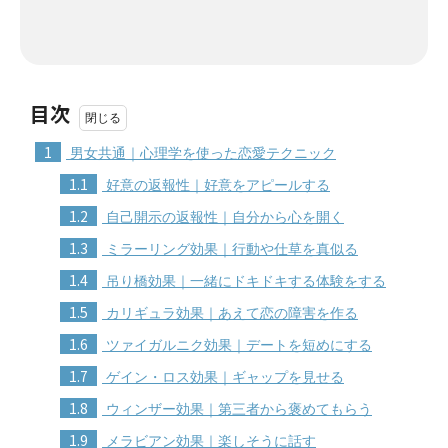
目次
1
男女共通｜心理学を使った恋愛テクニック
1.1
好意の返報性｜好意をアピールする
1.2
自己開示の返報性｜自分から心を開く
1.3
ミラーリング効果｜行動や仕草を真似る
1.4
吊り橋効果｜一緒にドキドキする体験をする
1.5
カリギュラ効果｜あえて恋の障害を作る
1.6
ツァイガルニク効果｜デートを短めにする
1.7
ゲイン・ロス効果｜ギャップを見せる
1.8
ウィンザー効果｜第三者から褒めてもらう
1.9
メラビアン効果｜楽しそうに話す