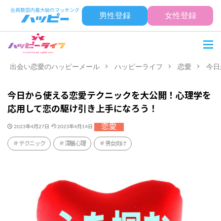
男性登録
女性登録
出会い恋愛のハッピーメール
ハッピーライフ
恋愛
今日
今日から使える恋愛テクニックを大公開！心理学を
応用して恋の駆け引き上手になろう！
恋愛
2023年4月27日
2023年4月14日
テクニック
深層心理
男女向け