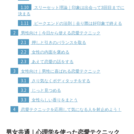
1.10
スリーセット理論｜印象は出会って3回目までに
決まる
1.11
ピークエンドの法則｜去り際は好印象で終える
2
男性向け｜今日から使える恋愛テクニック
2.1
押しと引きのバランスを取る
2.2
女性の内面を褒める
2.3
あえて恋愛の話をする
3
女性向け｜男性に喜ばれる恋愛テクニック
3.1
さり気なくボディタッチをする
3.2
じっと見つめる
3.3
女性らしい香りをまとう
4
恋愛テクニックを応用して気になる人を射止めよう！
男女共通｜心理学を使った恋愛テクニック