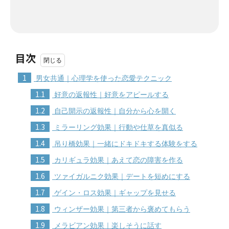
目次
1
男女共通｜心理学を使った恋愛テクニック
1.1
好意の返報性｜好意をアピールする
1.2
自己開示の返報性｜自分から心を開く
1.3
ミラーリング効果｜行動や仕草を真似る
1.4
吊り橋効果｜一緒にドキドキする体験をする
1.5
カリギュラ効果｜あえて恋の障害を作る
1.6
ツァイガルニク効果｜デートを短めにする
1.7
ゲイン・ロス効果｜ギャップを見せる
1.8
ウィンザー効果｜第三者から褒めてもらう
1.9
メラビアン効果｜楽しそうに話す