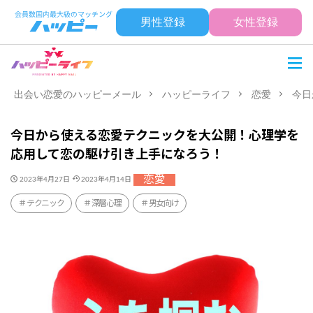
男性登録
女性登録
出会い恋愛のハッピーメール
ハッピーライフ
恋愛
今日
今日から使える恋愛テクニックを大公開！心理学を
応用して恋の駆け引き上手になろう！
恋愛
2023年4月27日
2023年4月14日
テクニック
深層心理
男女向け