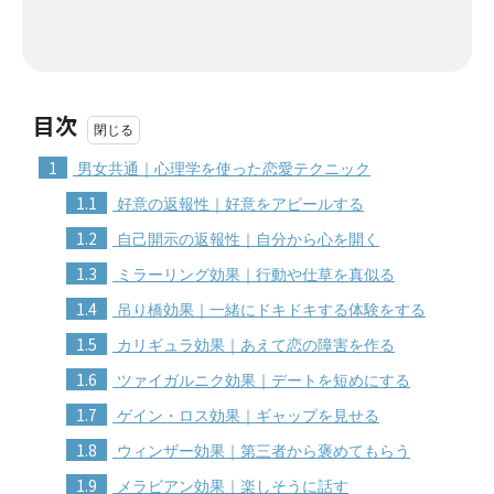
目次
1
男女共通｜心理学を使った恋愛テクニック
1.1
好意の返報性｜好意をアピールする
1.2
自己開示の返報性｜自分から心を開く
1.3
ミラーリング効果｜行動や仕草を真似る
1.4
吊り橋効果｜一緒にドキドキする体験をする
1.5
カリギュラ効果｜あえて恋の障害を作る
1.6
ツァイガルニク効果｜デートを短めにする
1.7
ゲイン・ロス効果｜ギャップを見せる
1.8
ウィンザー効果｜第三者から褒めてもらう
1.9
メラビアン効果｜楽しそうに話す