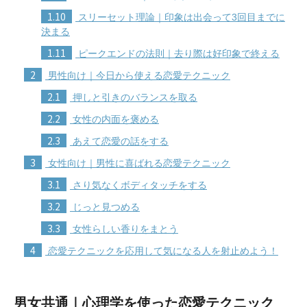
1.10
スリーセット理論｜印象は出会って3回目までに
決まる
1.11
ピークエンドの法則｜去り際は好印象で終える
2
男性向け｜今日から使える恋愛テクニック
2.1
押しと引きのバランスを取る
2.2
女性の内面を褒める
2.3
あえて恋愛の話をする
3
女性向け｜男性に喜ばれる恋愛テクニック
3.1
さり気なくボディタッチをする
3.2
じっと見つめる
3.3
女性らしい香りをまとう
4
恋愛テクニックを応用して気になる人を射止めよう！
男女共通｜心理学を使った恋愛テクニック