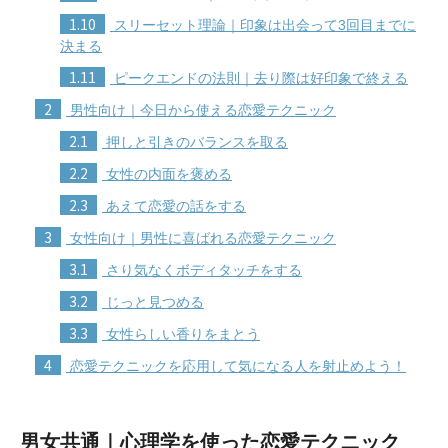
1.10
スリーセット理論｜印象は出会って3回目までに
決まる
1.11
ピークエンドの法則｜去り際は好印象で終える
2
男性向け｜今日から使える恋愛テクニック
2.1
押しと引きのバランスを取る
2.2
女性の内面を褒める
2.3
あえて恋愛の話をする
3
女性向け｜男性に喜ばれる恋愛テクニック
3.1
さり気なくボディタッチをする
3.2
じっと見つめる
3.3
女性らしい香りをまとう
4
恋愛テクニックを応用して気になる人を射止めよう！
男女共通｜心理学を使った恋愛テクニック