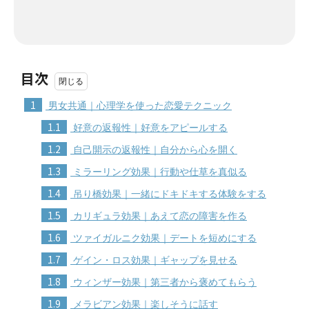
目次
1
男女共通｜心理学を使った恋愛テクニック
1.1
好意の返報性｜好意をアピールする
1.2
自己開示の返報性｜自分から心を開く
1.3
ミラーリング効果｜行動や仕草を真似る
1.4
吊り橋効果｜一緒にドキドキする体験をする
1.5
カリギュラ効果｜あえて恋の障害を作る
1.6
ツァイガルニク効果｜デートを短めにする
1.7
ゲイン・ロス効果｜ギャップを見せる
1.8
ウィンザー効果｜第三者から褒めてもらう
1.9
メラビアン効果｜楽しそうに話す