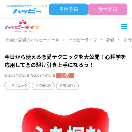
男性登録
女性登録
出会い恋愛のハッピーメール
ハッピーライフ
恋愛
今日
今日から使える恋愛テクニックを大公開！心理学を
応用して恋の駆け引き上手になろう！
恋愛
2023年4月27日
2023年4月14日
テクニック
深層心理
男女向け