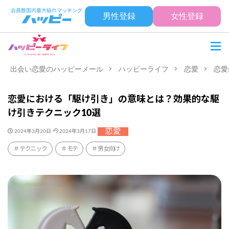
男性登録
女性登録
出会い恋愛のハッピーメール
ハッピーライフ
恋愛
恋愛
恋愛における「駆け引き」の意味とは？効果的な駆
け引きテクニック10選
恋愛
2024年3月20日
2024年3月17日
テクニック
モテ
男女向け