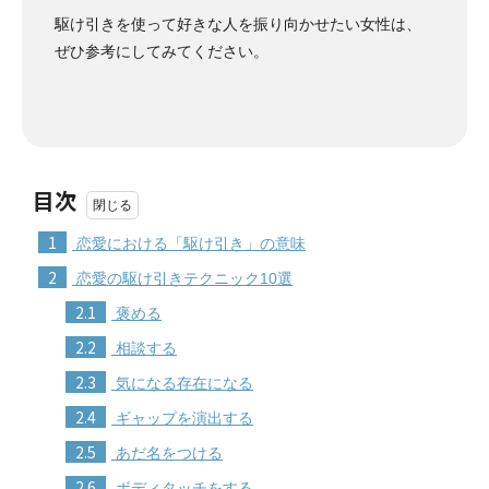
駆け引きを使って好きな人を振り向かせたい女性は、
ぜひ参考にしてみてください。
目次
1
恋愛における「駆け引き」の意味
2
恋愛の駆け引きテクニック10選
2.1
褒める
2.2
相談する
2.3
気になる存在になる
2.4
ギャップを演出する
2.5
あだ名をつける
2.6
ボディタッチをする