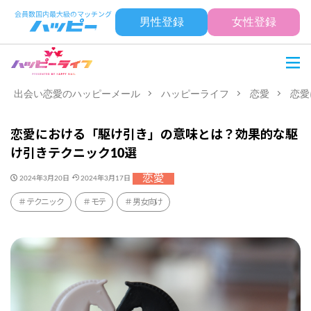
男性登録
女性登録
出会い恋愛のハッピーメール
ハッピーライフ
恋愛
恋愛
恋愛における「駆け引き」の意味とは？効果的な駆
け引きテクニック10選
恋愛
2024年3月20日
2024年3月17日
テクニック
モテ
男女向け