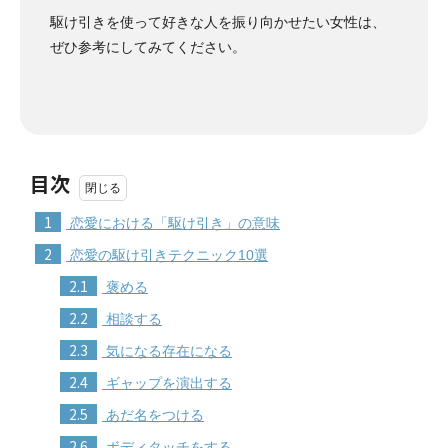
駆け引きを使って好きな人を振り向かせたい女性は、
ぜひ参考にしてみてください。
目次
1
恋愛における「駆け引き」の意味
2
恋愛の駆け引きテクニック10選
2.1
褒める
2.2
相談する
2.3
気になる存在になる
2.4
ギャップを演出する
2.5
あだ名をつける
2.6
ボディタッチをする