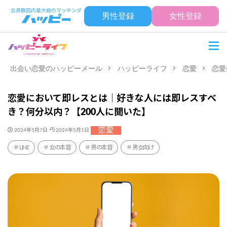
男性登録
女性登録
出会い恋愛のハッピーメール
ハッピーライフ
恋愛
恋愛
恋愛において即レスとは｜好きな人には即レスすべ
き？何分以内？【200人に聞いた】
恋愛
2024年5月7日
2024年5月1日
LINE
女の本音
男の本音
男女向け