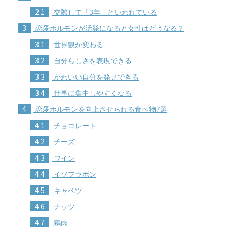
2.1
交際して「3年」といわれている
3
恋愛ホルモンが活発になると女性はどうなる？
3.1
世界観が変わる
3.2
自分らしさを表現できる
3.3
かわいい自分を発見できる
3.4
仕事に集中しやすくなる
4
恋愛ホルモンを向上させられる食べ物7選
4.1
チョコレート
4.2
チーズ
4.3
ワイン
4.4
イソフラボン
4.5
キャベツ
4.6
ナッツ
4.7
鶏肉