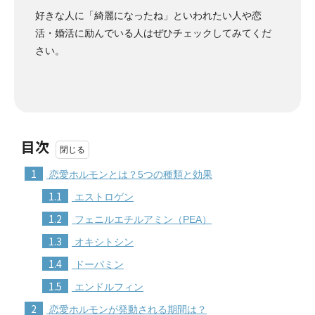
好きな人に「綺麗になったね」といわれたい人や恋
活・婚活に励んでいる人はぜひチェックしてみてくだ
さい。
目次
1
恋愛ホルモンとは？5つの種類と効果
1.1
エストロゲン
1.2
フェニルエチルアミン（PEA）
1.3
オキシトシン
1.4
ドーパミン
1.5
エンドルフィン
2
恋愛ホルモンが発動される期間は？