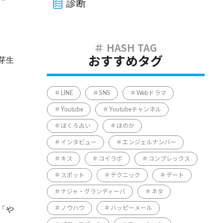
診断
芽生
おすすめタグ
LINE
SNS
Webドラマ
Youtube
Youtubeチャンネル
ほくろ占い
ほのか
インタビュー
エンジェルナンバー
キス
コイラボ
コンプレックス
スポット
テクニック
デート
ナジャ・グランディーバ
ネタ
「や
ノウハウ
ハッピーメール