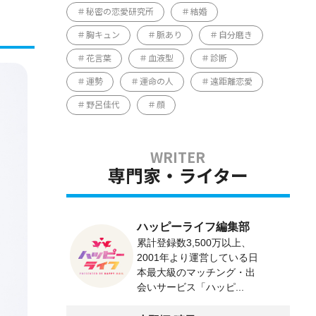
秘密の恋愛研究所
結婚
胸キュン
脈あり
自分磨き
花言葉
血液型
診断
運勢
運命の人
遠距離恋愛
野呂佳代
顔
専門家・ライター
ハッピーライフ編集部
累計登録数3,500万以上、
2001年より運営している日
本最大級のマッチング・出
会いサービス「ハッピ...