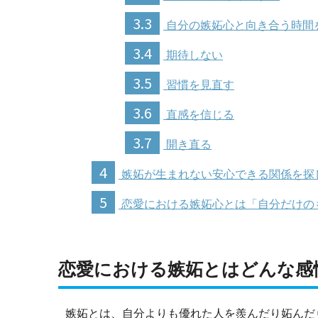
3.3
自分の嫉妬心と向き合う時間
3.4
期待しない
3.5
習慣を見直す
3.6
直感を信じる
3.7
開き直る
4
嫉妬が生まれない安心できる関係を探
5
恋愛における嫉妬心とは「自分だけの
恋愛における嫉妬とはどんな感
嫉妬とは、自分よりも優れた人を羨んだり妬んだ