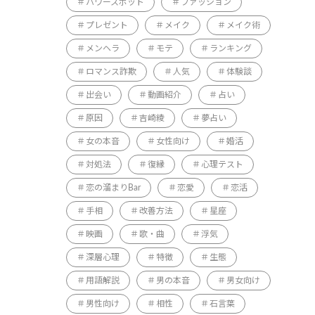
パワースポット
ファッション
プレゼント
メイク
メイク術
メンヘラ
モテ
ランキング
ロマンス詐欺
人気
体験談
出会い
動画紹介
占い
原因
吉崎綾
夢占い
女の本音
女性向け
婚活
対処法
復縁
心理テスト
恋の溜まりBar
恋愛
恋活
手相
改善方法
星座
映画
歌・曲
浮気
深層心理
特徴
生態
用語解説
男の本音
男女向け
男性向け
相性
石言葉