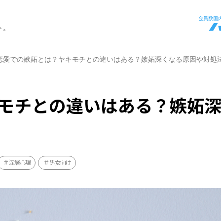
ト。
恋愛での嫉妬とは？ヤキモチとの違いはある？嫉妬深くなる原因や対処
モチとの違いはある？嫉妬
深層心理
男女向け