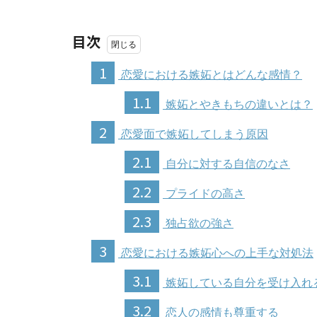
目次
1
恋愛における嫉妬とはどんな感情？
1.1
嫉妬とやきもちの違いとは？
2
恋愛面で嫉妬してしまう原因
2.1
自分に対する自信のなさ
2.2
プライドの高さ
2.3
独占欲の強さ
3
恋愛における嫉妬心への上手な対処法
3.1
嫉妬している自分を受け入れ
3.2
恋人の感情も尊重する