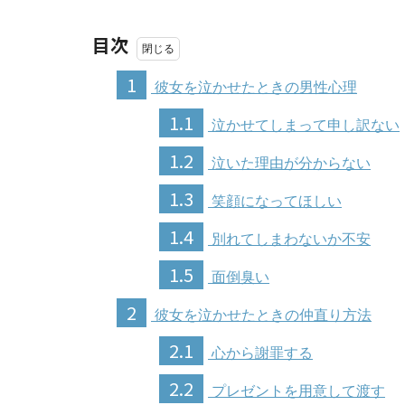
目次
1
彼女を泣かせたときの男性心理
1.1
泣かせてしまって申し訳ない
1.2
泣いた理由が分からない
1.3
笑顔になってほしい
1.4
別れてしまわないか不安
1.5
面倒臭い
2
彼女を泣かせたときの仲直り方法
2.1
心から謝罪する
2.2
プレゼントを用意して渡す