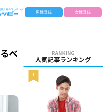
男性登録
女性登録
！
するべ
人気記事ランキング