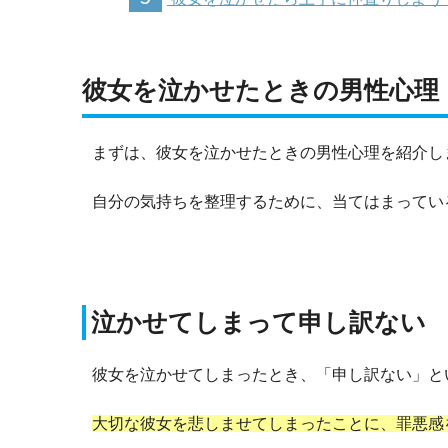
彼女を泣かせたときの男性心理
まずは、彼女を泣かせたときの男性心理を紹介し
自分の気持ちを整理するために、当てはまってい
泣かせてしまって申し訳ない
彼女を泣かせてしまったとき、「申し訳ない」と
大切な彼女を悲しませてしまったことに、罪悪感