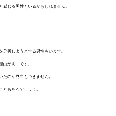
と感じる男性もいるかもしれません。
を分析しようとする男性もいます。
理由が明白です。
いたのか見当もつきません。
こともあるでしょう。